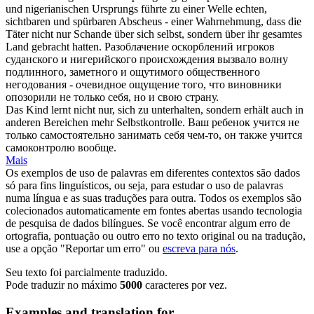
und nigerianischen Ursprungs führte zu einer Welle echten,
sichtbaren und spürbaren Abscheus - einer Wahrnehmung, dass die
Täter nicht nur Schande über
sich
selbst,
sondern
über ihr gesamtes
Land gebracht hatten.
Разоблачение оскорблений игроков
суданского и нигерийского происхождения вызвало волну
подлинного, заметного и ощутимого общественного
негодования - очевидное ощущение того, что виновники
опозорили не только
себя
,
но и
свою страну.
Das Kind lernt nicht nur,
sich
zu unterhalten,
sondern
erhält auch in
anderen Bereichen mehr Selbstkontrolle.
Ваш ребенок учится не
только самостоятельно занимать
себя
чем-то, он также учится
самоконтролю вообще.
Mais
Os exemplos de uso de palavras em diferentes contextos são dados
só para fins linguísticos, ou seja, para estudar o uso de palavras
numa língua e as suas traduções para outra. Todos os exemplos são
colecionados automaticamente em fontes abertas usando tecnologia
de pesquisa de dados bilíngues. Se você encontrar algum erro de
ortografia, pontuação ou outro erro no texto original ou na tradução,
use a opção "Reportar um erro" ou
escreva para nós
.
Seu texto foi parcialmente traduzido.
Pode traduzir no máximo
5000
caracteres por vez.
Examples and translation for