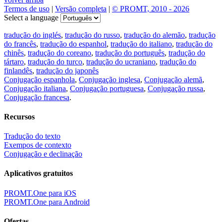
Termos de uso
|
Versão completa
|
© PROMT, 2010 - 2026
Select a language
tradução do inglés
,
tradução do russo
,
tradução do alemão
,
tradução
do francês
,
tradução do espanhol
,
tradução do italiano
,
tradução do
chinês
,
tradução do coreano
,
tradução do português
,
tradução do
tártaro
,
tradução do turco
,
tradução do ucraniano
,
tradução do
finlandês
,
tradução do japonês
Conjugação espanhola
,
Conjugação inglesa
,
Conjugação alemã
,
Conjugação italiana
,
Conjugação portuguesa
,
Conjugação russa
,
Conjugação francesa
.
Recursos
Tradução do texto
Exempos de contexto
Conjugação e declinação
Aplicativos gratuitos
PROMT.One para iOS
PROMT.One para Android
Ofertas