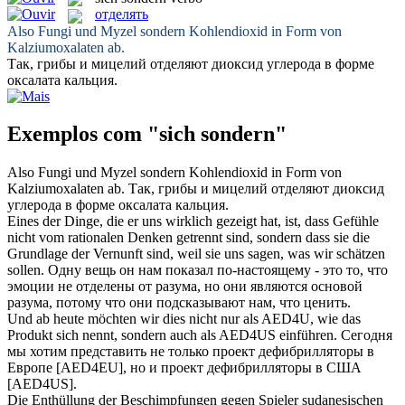
отделять
Also Fungi und Myzel
sondern
Kohlendioxid in Form von
Kalziumoxalaten ab.
Так, грибы и мицелий
отделяют
диоксид углерода в форме
оксалата кальция.
Exemplos com "sich sondern"
Also Fungi und Myzel
sondern
Kohlendioxid in Form von
Kalziumoxalaten ab.
Так, грибы и мицелий
отделяют
диоксид
углерода в форме оксалата кальция.
Eines der Dinge, die er uns wirklich gezeigt hat, ist, dass Gefühle
nicht vom rationalen Denken getrennt sind,
sondern
dass sie die
Grundlage der Vernunft sind, weil sie uns sagen, was wir schätzen
sollen.
Одну вещь он нам показал по-настоящему - это то, что
эмоции не
отделены
от разума, но они являются основой
разума, потому что они подсказывают нам, что ценить.
Und ab heute möchten wir dies nicht nur als AED4U, wie das
Produkt
sich
nennt,
sondern
auch als AED4US einführen.
Сегодня
мы хотим представить не только проект дефибрилляторы в
Европе [AED4EU],
но и
проект дефибрилляторы в США
[AED4US].
Die Enthüllung der Beschimpfungen gegen Spieler sudanesischen