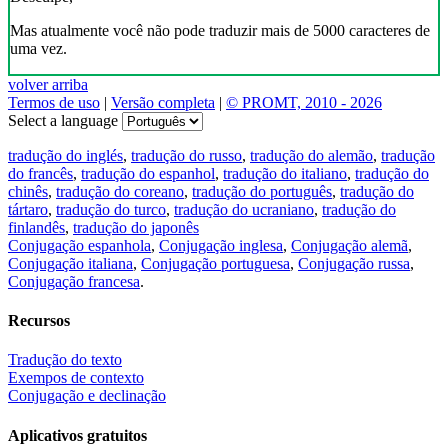
Mas atualmente você não pode traduzir mais de 5000 caracteres de
uma vez.
volver arriba
Termos de uso
|
Versão completa
|
© PROMT, 2010 - 2026
Select a language
tradução do inglés
,
tradução do russo
,
tradução do alemão
,
tradução
do francês
,
tradução do espanhol
,
tradução do italiano
,
tradução do
chinês
,
tradução do coreano
,
tradução do português
,
tradução do
tártaro
,
tradução do turco
,
tradução do ucraniano
,
tradução do
finlandês
,
tradução do japonês
Conjugação espanhola
,
Conjugação inglesa
,
Conjugação alemã
,
Conjugação italiana
,
Conjugação portuguesa
,
Conjugação russa
,
Conjugação francesa
.
Recursos
Tradução do texto
Exempos de contexto
Conjugação e declinação
Aplicativos gratuitos