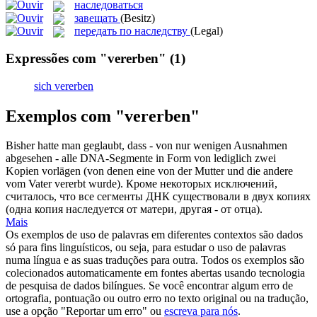
наследоваться
завещать
(Besitz)
передать по наследству
(Legal)
Expressões com "vererben"
(1)
sich vererben
Exemplos com "vererben"
Bisher hatte man geglaubt, dass - von nur wenigen Ausnahmen
abgesehen - alle DNA-Segmente in Form von lediglich zwei
Kopien vorlägen (von denen eine von der Mutter und die andere
vom Vater
vererbt
wurde).
Кроме некоторых исключений,
считалось, что все сегменты ДНК существовали в двух копиях
(одна копия
наследуется
от матери, другая - от отца).
Mais
Os exemplos de uso de palavras em diferentes contextos são dados
só para fins linguísticos, ou seja, para estudar o uso de palavras
numa língua e as suas traduções para outra. Todos os exemplos são
colecionados automaticamente em fontes abertas usando tecnologia
de pesquisa de dados bilíngues. Se você encontrar algum erro de
ortografia, pontuação ou outro erro no texto original ou na tradução,
use a opção "Reportar um erro" ou
escreva para nós
.