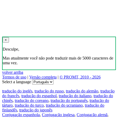
×
Desculpe,
Mas atualmente você não pode traduzir mais de 5000 caracteres de
uma vez.
volver arriba
Termos de uso
|
Versão completa
|
© PROMT, 2010 - 2026
Select a language
tradução do inglés
,
tradução do russo
,
tradução do alemão
,
tradução
do francês
,
tradução do espanhol
,
tradução do italiano
,
tradução do
chinês
,
tradução do coreano
,
tradução do português
,
tradução do
tártaro
,
tradução do turco
,
tradução do ucraniano
,
tradução do
finlandês
,
tradução do japonês
Conjugação espanhola
,
Conjugação inglesa
,
Conjugação alemã
,