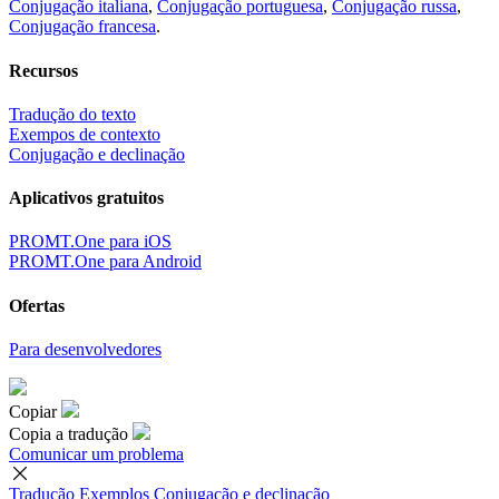
Conjugação italiana
,
Conjugação portuguesa
,
Conjugação russa
,
Conjugação francesa
.
Recursos
Tradução do texto
Exempos de contexto
Conjugação e declinação
Aplicativos gratuitos
PROMT.One para iOS
PROMT.One para Android
Ofertas
Para desenvolvedores
Copiar
Copia a tradução
Comunicar um problema
Tradução
Exemplos
Conjugação
e declinação