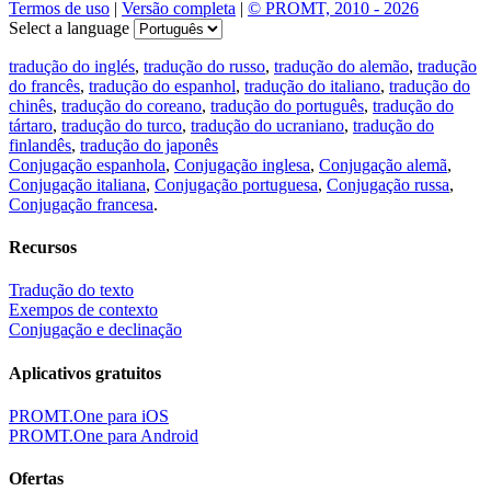
Termos de uso
|
Versão completa
|
© PROMT, 2010 - 2026
Select a language
tradução do inglés
,
tradução do russo
,
tradução do alemão
,
tradução
do francês
,
tradução do espanhol
,
tradução do italiano
,
tradução do
chinês
,
tradução do coreano
,
tradução do português
,
tradução do
tártaro
,
tradução do turco
,
tradução do ucraniano
,
tradução do
finlandês
,
tradução do japonês
Conjugação espanhola
,
Conjugação inglesa
,
Conjugação alemã
,
Conjugação italiana
,
Conjugação portuguesa
,
Conjugação russa
,
Conjugação francesa
.
Recursos
Tradução do texto
Exempos de contexto
Conjugação e declinação
Aplicativos gratuitos
PROMT.One para iOS
PROMT.One para Android
Ofertas