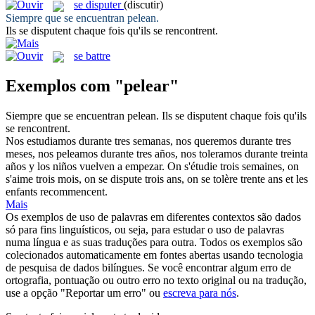
se disputer
(discutir)
Siempre que se encuentran
pelean
.
Ils
se disputent
chaque fois qu'ils se rencontrent.
se battre
Exemplos com "pelear"
Siempre que se encuentran
pelean
.
Ils
se disputent
chaque fois qu'ils
se rencontrent.
Nos estudiamos durante tres semanas, nos queremos durante tres
meses, nos
peleamos
durante tres años, nos toleramos durante treinta
años y los niños vuelven a empezar.
On s'étudie trois semaines, on
s'aime trois mois, on
se dispute
trois ans, on se tolère trente ans et les
enfants recommencent.
Mais
Os exemplos de uso de palavras em diferentes contextos são dados
só para fins linguísticos, ou seja, para estudar o uso de palavras
numa língua e as suas traduções para outra. Todos os exemplos são
colecionados automaticamente em fontes abertas usando tecnologia
de pesquisa de dados bilíngues. Se você encontrar algum erro de
ortografia, pontuação ou outro erro no texto original ou na tradução,
use a opção "Reportar um erro" ou
escreva para nós
.