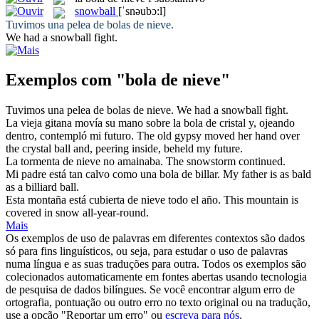
snowball
[ˈsnəubɔ:l]
Tuvimos una pelea de
bolas de nieve
.
We had a
snowball
fight.
Exemplos com "bola de nieve"
Tuvimos una pelea de
bolas de nieve
.
We had a
snowball
fight.
La vieja gitana movía su mano sobre la
bola de
cristal y, ojeando
dentro, contempló mi futuro.
The old gypsy moved her hand over
the crystal
ball
and, peering inside, beheld my future.
La tormenta
de nieve
no amainaba.
The snowstorm continued.
Mi padre está tan calvo como una
bola de
billar.
My father is as bald
as a billiard
ball
.
Esta montaña está cubierta
de nieve
todo el año.
This mountain is
covered in
snow
all-year-round.
Mais
Os exemplos de uso de palavras em diferentes contextos são dados
só para fins linguísticos, ou seja, para estudar o uso de palavras
numa língua e as suas traduções para outra. Todos os exemplos são
colecionados automaticamente em fontes abertas usando tecnologia
de pesquisa de dados bilíngues. Se você encontrar algum erro de
ortografia, pontuação ou outro erro no texto original ou na tradução,
use a opção "Reportar um erro" ou
escreva para nós
.