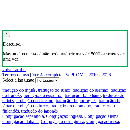
×
Desculpe,
Mas atualmente você não pode traduzir mais de 5000 caracteres de
uma vez.
volver arriba
Termos de uso
|
Versão completa
|
© PROMT, 2010 - 2026
Select a language
tradução do inglés
,
tradução do russo
,
tradução do alemão
,
tradução
do francês
,
tradução do espanhol
,
tradução do italiano
,
tradução do
chinês
,
tradução do coreano
,
tradução do português
,
tradução do
tártaro
,
tradução do turco
,
tradução do ucraniano
,
tradução do
finlandês
,
tradução do japonês
Conjugação espanhola
,
Conjugação inglesa
,
Conjugação alemã
,
Conjugação italiana
,
Conjugação portuguesa
,
Conjugação russa
,
Conjugação francesa
.