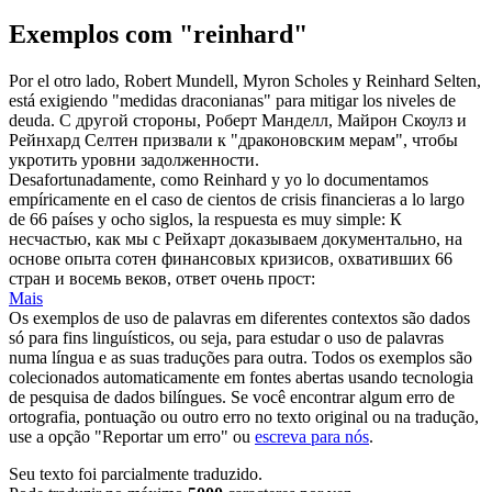
Exemplos com "reinhard"
Por el otro lado, Robert Mundell, Myron Scholes y
Reinhard
Selten,
está exigiendo "medidas draconianas" para mitigar los niveles de
deuda.
С другой стороны, Роберт Манделл, Майрон Скоулз и
Рейнхард Селтен призвали к "драконовским мерам", чтобы
укротить уровни задолженности.
Desafortunadamente, como
Reinhard
y yo lo documentamos
empíricamente en el caso de cientos de crisis financieras a lo largo
de 66 países y ocho siglos, la respuesta es muy simple:
К
несчастью, как мы с Рейхарт доказываем документально, на
основе опыта сотен финансовых кризисов, охвативших 66
стран и восемь веков, ответ очень прост:
Mais
Os exemplos de uso de palavras em diferentes contextos são dados
só para fins linguísticos, ou seja, para estudar o uso de palavras
numa língua e as suas traduções para outra. Todos os exemplos são
colecionados automaticamente em fontes abertas usando tecnologia
de pesquisa de dados bilíngues. Se você encontrar algum erro de
ortografia, pontuação ou outro erro no texto original ou na tradução,
use a opção "Reportar um erro" ou
escreva para nós
.
Seu texto foi parcialmente traduzido.