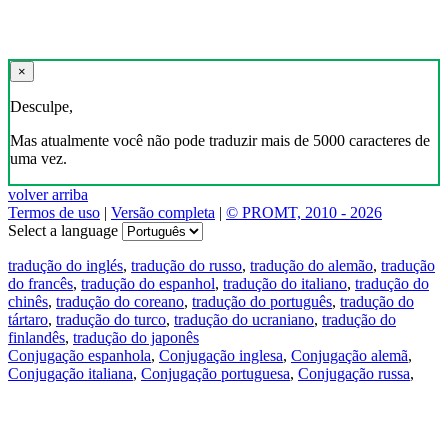
×
Desculpe,
Mas atualmente você não pode traduzir mais de 5000 caracteres de
uma vez.
volver arriba
Termos de uso
|
Versão completa
|
© PROMT, 2010 - 2026
Select a language
tradução do inglés
,
tradução do russo
,
tradução do alemão
,
tradução
do francês
,
tradução do espanhol
,
tradução do italiano
,
tradução do
chinês
,
tradução do coreano
,
tradução do português
,
tradução do
tártaro
,
tradução do turco
,
tradução do ucraniano
,
tradução do
finlandês
,
tradução do japonês
Conjugação espanhola
,
Conjugação inglesa
,
Conjugação alemã
,
Conjugação italiana
,
Conjugação portuguesa
,
Conjugação russa
,
Conjugação francesa
.
Recursos