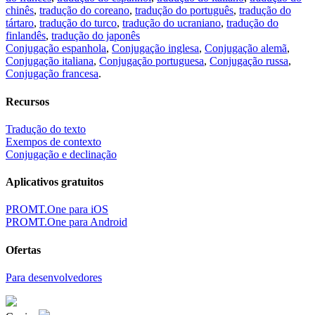
chinês
,
tradução do coreano
,
tradução do português
,
tradução do
tártaro
,
tradução do turco
,
tradução do ucraniano
,
tradução do
finlandês
,
tradução do japonês
Conjugação espanhola
,
Conjugação inglesa
,
Conjugação alemã
,
Conjugação italiana
,
Conjugação portuguesa
,
Conjugação russa
,
Conjugação francesa
.
Recursos
Tradução do texto
Exempos de contexto
Conjugação e declinação
Aplicativos gratuitos
PROMT.One para iOS
PROMT.One para Android
Ofertas
Para desenvolvedores