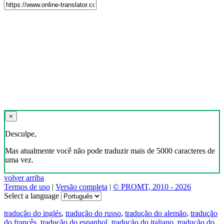
×
Desculpe,
Mas atualmente você não pode traduzir mais de 5000 caracteres de
uma vez.
volver arriba
Termos de uso
|
Versão completa
|
© PROMT, 2010 - 2026
Select a language
tradução do inglés
,
tradução do russo
,
tradução do alemão
,
tradução
do francês
,
tradução do espanhol
,
tradução do italiano
,
tradução do