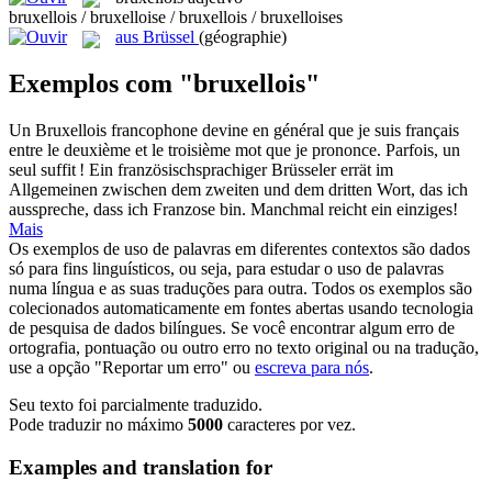
bruxellois / bruxelloise / bruxellois / bruxelloises
aus Brüssel
(géographie)
Exemplos com "bruxellois"
Un
Bruxellois
francophone devine en général que je suis français
entre le deuxième et le troisième mot que je prononce. Parfois, un
seul suffit !
Ein französischsprachiger
Brüsseler
errät im
Allgemeinen zwischen dem zweiten und dem dritten Wort, das ich
ausspreche, dass ich Franzose bin. Manchmal reicht ein einziges!
Mais
Os exemplos de uso de palavras em diferentes contextos são dados
só para fins linguísticos, ou seja, para estudar o uso de palavras
numa língua e as suas traduções para outra. Todos os exemplos são
colecionados automaticamente em fontes abertas usando tecnologia
de pesquisa de dados bilíngues. Se você encontrar algum erro de
ortografia, pontuação ou outro erro no texto original ou na tradução,
use a opção "Reportar um erro" ou
escreva para nós
.
Seu texto foi parcialmente traduzido.
Pode traduzir no máximo
5000
caracteres por vez.
Examples and translation for