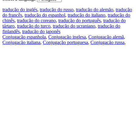
tradução do inglés
,
tradução do russo
,
tradução do alemão
,
tradução
do francês
,
tradução do espanhol
,
tradução do italiano
,
tradução do
chinês
,
tradução do coreano
,
tradução do português
,
tradução do
tártaro
,
tradução do turco
,
tradução do ucraniano
,
tradução do
finlandês
,
tradução do japonês
Conjugação espanhola
,
Conjugação inglesa
,
Conjugação alemã
,
Conjugação italiana
,
Conjugação portuguesa
,
Conjugação russa
,
Conjugação francesa
.
Recursos
Tradução do texto
Exempos de contexto
Conjugação e declinação
Aplicativos gratuitos
PROMT.One para iOS
PROMT.One para Android
Ofertas
Para desenvolvedores