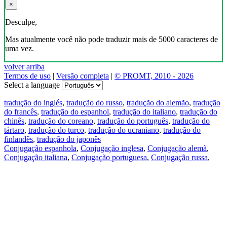
×
Desculpe,
Mas atualmente você não pode traduzir mais de 5000 caracteres de
uma vez.
volver arriba
Termos de uso
|
Versão completa
|
© PROMT, 2010 - 2026
Select a language
tradução do inglés
,
tradução do russo
,
tradução do alemão
,
tradução
do francês
,
tradução do espanhol
,
tradução do italiano
,
tradução do
chinês
,
tradução do coreano
,
tradução do português
,
tradução do
tártaro
,
tradução do turco
,
tradução do ucraniano
,
tradução do
finlandês
,
tradução do japonês
Conjugação espanhola
,
Conjugação inglesa
,
Conjugação alemã
,
Conjugação italiana
,
Conjugação portuguesa
,
Conjugação russa
,
Conjugação francesa
.
Recursos
Tradução do texto
Exempos de contexto
Conjugação e declinação