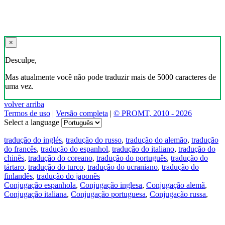
×
Desculpe,
Mas atualmente você não pode traduzir mais de 5000 caracteres de
uma vez.
volver arriba
Termos de uso
|
Versão completa
|
© PROMT, 2010 - 2026
Select a language
tradução do inglés
,
tradução do russo
,
tradução do alemão
,
tradução
do francês
,
tradução do espanhol
,
tradução do italiano
,
tradução do
chinês
,
tradução do coreano
,
tradução do português
,
tradução do
tártaro
,
tradução do turco
,
tradução do ucraniano
,
tradução do
finlandês
,
tradução do japonês
Conjugação espanhola
,
Conjugação inglesa
,
Conjugação alemã
,
Conjugação italiana
,
Conjugação portuguesa
,
Conjugação russa
,
Conjugação francesa
.
Recursos