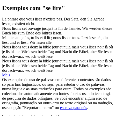
Exemplos com "se lire"
La phrase que
vous lisez
n'existe pas.
Der Satz, den Sie gerade
lesen
, existiert nicht.
Nous lirons
cet ouvrage jusqu'à la fin de l'année.
Wir werden dieses
Buch bis zum Ende des Jahres
lesen
.
Maintenant je lis, tu lis et il lit ;
nous lisons
tous.
Jetzt
lese
ich, du
liest und er liest; Wir lesen alle.
Nous lisons
tous deux la bible jour et nuit, mais vous lisez noir là où
je lis blanc.
Wir lesen beide Tag und Nacht die Bibel, aber Sie lesen
dort schwarz, wo ich weiß
lese
.
Nous lisons tous deux la bible jour et nuit, mais
vous lisez
noir là où
je lis blanc.
Wir lesen beide Tag und Nacht die Bibel, aber Sie lesen
dort schwarz, wo ich weiß
lese
.
Mais
Os exemplos de uso de palavras em diferentes contextos são dados
só para fins linguísticos, ou seja, para estudar o uso de palavras
numa língua e as suas traduções para outra. Todos os exemplos são
colecionados automaticamente em fontes abertas usando tecnologia
de pesquisa de dados bilíngues. Se você encontrar algum erro de
ortografia, pontuação ou outro erro no texto original ou na tradução,
use a opção "Reportar um erro" ou
escreva para nós
.