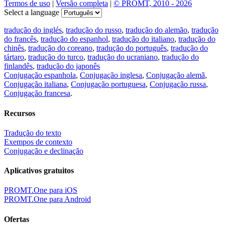
Termos de uso
|
Versão completa
|
© PROMT, 2010 - 2026
Select a language
tradução do inglés
,
tradução do russo
,
tradução do alemão
,
tradução
do francês
,
tradução do espanhol
,
tradução do italiano
,
tradução do
chinês
,
tradução do coreano
,
tradução do português
,
tradução do
tártaro
,
tradução do turco
,
tradução do ucraniano
,
tradução do
finlandês
,
tradução do japonês
Conjugação espanhola
,
Conjugação inglesa
,
Conjugação alemã
,
Conjugação italiana
,
Conjugação portuguesa
,
Conjugação russa
,
Conjugação francesa
.
Recursos
Tradução do texto
Exempos de contexto
Conjugação e declinação
Aplicativos gratuitos
PROMT.One para iOS
PROMT.One para Android
Ofertas