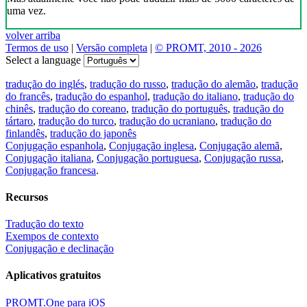
uma vez.
volver arriba
Termos de uso
|
Versão completa
|
© PROMT, 2010 - 2026
Select a language
tradução do inglés
,
tradução do russo
,
tradução do alemão
,
tradução
do francês
,
tradução do espanhol
,
tradução do italiano
,
tradução do
chinês
,
tradução do coreano
,
tradução do português
,
tradução do
tártaro
,
tradução do turco
,
tradução do ucraniano
,
tradução do
finlandês
,
tradução do japonês
Conjugação espanhola
,
Conjugação inglesa
,
Conjugação alemã
,
Conjugação italiana
,
Conjugação portuguesa
,
Conjugação russa
,
Conjugação francesa
.
Recursos
Tradução do texto
Exempos de contexto
Conjugação e declinação
Aplicativos gratuitos
PROMT.One para iOS