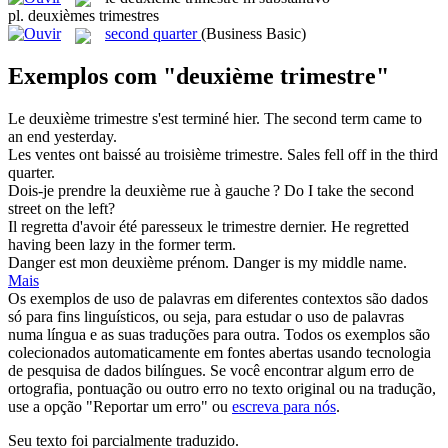
pl.
deuxièmes trimestres
second quarter
(Business Basic)
Exemplos com "deuxième trimestre"
Le
deuxième trimestre
s'est terminé hier.
The second term came to
an end yesterday.
Les ventes ont baissé au troisième
trimestre
.
Sales fell off in the third
quarter
.
Dois-je prendre la
deuxième
rue à gauche ?
Do I take the
second
street on the left?
Il regretta d'avoir été paresseux le
trimestre
dernier.
He regretted
having been lazy in the former
term
.
Danger est mon
deuxième
prénom.
Danger is my middle name.
Mais
Os exemplos de uso de palavras em diferentes contextos são dados
só para fins linguísticos, ou seja, para estudar o uso de palavras
numa língua e as suas traduções para outra. Todos os exemplos são
colecionados automaticamente em fontes abertas usando tecnologia
de pesquisa de dados bilíngues. Se você encontrar algum erro de
ortografia, pontuação ou outro erro no texto original ou na tradução,
use a opção "Reportar um erro" ou
escreva para nós
.
Seu texto foi parcialmente traduzido.