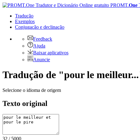
PROMT.
One
Tradução
Exemplos
Conjugação
e declinação
Feedback
Ajuda
Baixar aplicativos
Anuncie
Tradução de "pour le meilleur...
Selecione o idioma de origem
Texto original
32
/
5000