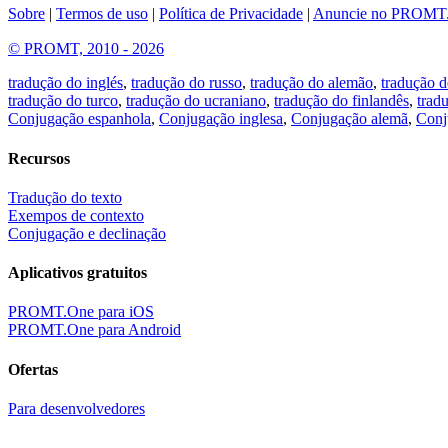
Sobre
|
Termos de uso
|
Política de Privacidade
|
Anuncie no PROMT
© PROMT, 2010 - 2026
tradução do inglés
,
tradução do russo
,
tradução do alemão
,
tradução d
tradução do turco
,
tradução do ucraniano
,
tradução do finlandês
,
trad
Conjugação espanhola
,
Conjugação inglesa
,
Conjugação alemã
,
Conj
Recursos
Tradução do texto
Exempos de contexto
Conjugação e declinação
Aplicativos gratuitos
PROMT.One para iOS
PROMT.One para Android
Ofertas
Para desenvolvedores