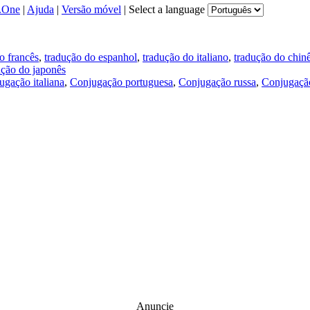
.One
|
Ajuda
|
Versão móvel
|
Select a language
o francês
,
tradução do espanhol
,
tradução do italiano
,
tradução do chin
ução do japonês
ugação italiana
,
Conjugação portuguesa
,
Conjugação russa
,
Conjugação
Anuncie