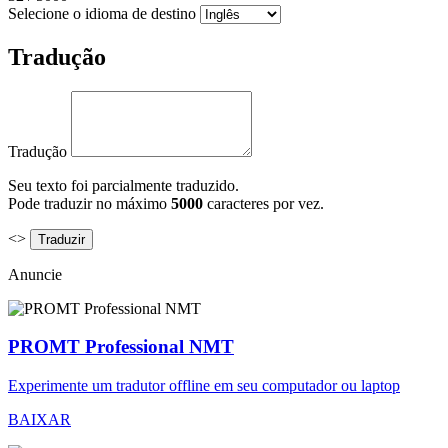
Selecione o idioma de destino
Tradução
Tradução
Seu texto foi parcialmente traduzido.
Pode traduzir no máximo
5000
caracteres por vez.
<>
Anuncie
PROMT Professional NMT
Experimente um tradutor offline em seu computador ou laptop
BAIXAR