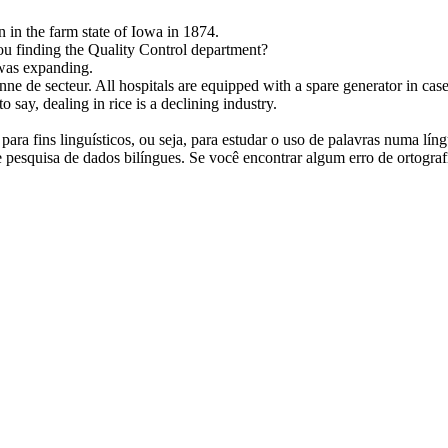
in the farm state of Iowa in 1874.
u finding the Quality Control department?
was expanding.
anne de
secteur
.
All hospitals are equipped with a spare generator in cas
o say, dealing in rice is a declining industry.
ara fins linguísticos, ou seja, para estudar o uso de palavras numa lín
pesquisa de dados bilíngues. Se você encontrar algum erro de ortografia