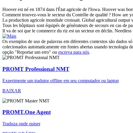
Hoover est né en 1874 dans l'État
agricole
de l'Iowa.
Hoover was born 
Comment trouvez-vous le
secteur
du Contrôle de qualité ?
How are yo
La production
agricole
mondiale croissait.
Global
agricultural
output 
Tous les hôpitaux sont équipés de générateurs de secours en cas de p
Il va de soi que le commerce du riz est un
secteur
en déclin.
Needless t
Os exemplos de uso de palavras em diferentes contextos são dados só p
colecionados automaticamente em fontes abertas usando tecnologia de 
opção "Reportar um erro" ou
escreva para nós
.
PROMT Professional NMT
Experimente um tradutor offline em seu computador ou laptop
BAIXAR
PROMT.One Agent
Traduza onde quiser