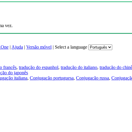
ma vez.
.One
|
Ajuda
|
Versão móvel
|
Select a language
o francês
,
tradução do espanhol
,
tradução do italiano
,
tradução do chin
ução do japonês
ugação italiana
,
Conjugação portuguesa
,
Conjugação russa
,
Conjugação