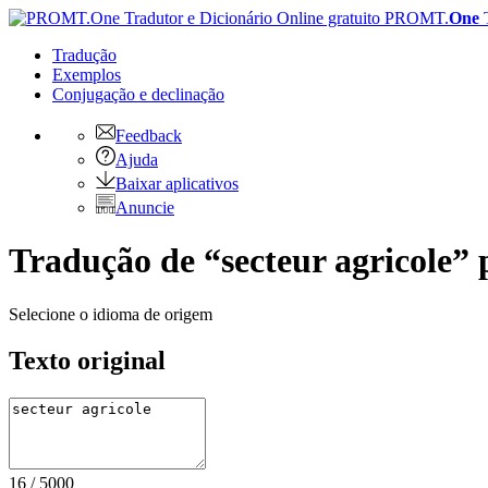
PROMT.
One
Tradução
Exemplos
Conjugação
e declinação
Feedback
Ajuda
Baixar aplicativos
Anuncie
Tradução de “secteur agricole” p
Selecione o idioma de origem
Texto original
16
/
5000