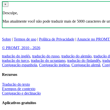
×
Desculpe,
Mas atualmente você não pode traduzir mais de 5000 caracteres de u
Sobre
|
Termos de uso
|
Política de Privacidade
|
Anuncie no PROMT
© PROMT, 2010 - 2026
tradução do inglés
,
tradução do russo
,
tradução do alemão
,
tradução d
tradução do turco
,
tradução do ucraniano
,
tradução do finlandês
,
trad
Conjugação espanhola
,
Conjugação inglesa
,
Conjugação alemã
,
Conj
Recursos
Tradução do texto
Exempos de contexto
Conjugação e declinação
Aplicativos gratuitos