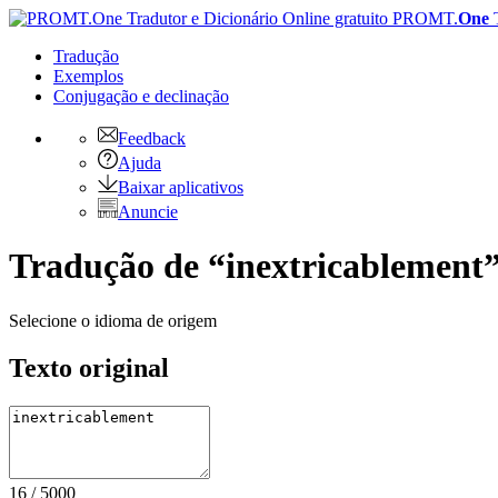
PROMT.
One
Tradução
Exemplos
Conjugação
e declinação
Feedback
Ajuda
Baixar aplicativos
Anuncie
Tradução de “inextricablement”
Selecione o idioma de origem
Texto original
16
/
5000