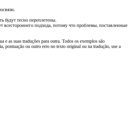
освязи.
ть будут тесно переплетены.
ет всестороннего подхода, потому что проблемы, поставленные
gua e as suas traduções para outra. Todos os exemplos são
, pontuação ou outro erro no texto original ou na tradução, use a