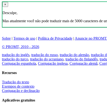
×
Desculpe,
Mas atualmente você não pode traduzir mais de 5000 caracteres de u
Sobre
|
Termos de uso
|
Política de Privacidade
|
Anuncie no PROMT
© PROMT, 2010 - 2026
tradução do inglés
,
tradução do russo
,
tradução do alemão
,
tradução d
tradução do turco
,
tradução do ucraniano
,
tradução do finlandês
,
trad
Conjugação espanhola
,
Conjugação inglesa
,
Conjugação alemã
,
Conj
Recursos
Tradução do texto
Exempos de contexto
Conjugação e declinação
Aplicativos gratuitos