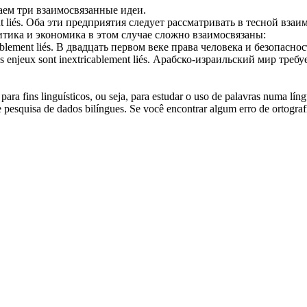
ем три взаимосвязанные идеи.
t
liés.
Оба эти предприятия следует рассматривать в тесной взаим
тика и экономика в этом случае сложно взаимосвязаны:
ablement
liés.
В двадцать первом веке права человека и безопаснос
es enjeux sont
inextricablement
liés.
Арабско-израильский мир требу
ara fins linguísticos, ou seja, para estudar o uso de palavras numa lín
pesquisa de dados bilíngues. Se você encontrar algum erro de ortografia