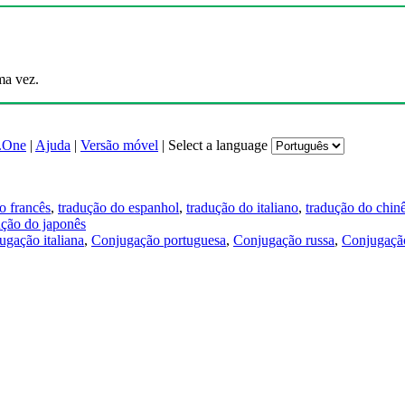
ma vez.
.One
|
Ajuda
|
Versão móvel
|
Select a language
o francês
,
tradução do espanhol
,
tradução do italiano
,
tradução do chin
ução do japonês
ugação italiana
,
Conjugação portuguesa
,
Conjugação russa
,
Conjugação