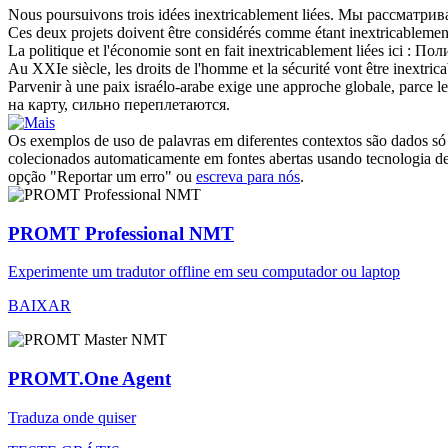
Nous poursuivons trois idées
inextricablement
liées.
Мы рассматрива
Ces deux projets doivent être considérés comme étant
inextricablemen
La politique et l'économie sont en fait
inextricablement
liées ici :
Поли
Au XXIe siècle, les droits de l'homme et la sécurité vont être
inextric
Parvenir à une paix israélo-arabe exige une approche globale, parce l
на карту, сильно переплетаются.
Os exemplos de uso de palavras em diferentes contextos são dados só p
colecionados automaticamente em fontes abertas usando tecnologia de 
opção "Reportar um erro" ou
escreva para nós
.
PROMT Professional NMT
Experimente um tradutor offline em seu computador ou laptop
BAIXAR
PROMT.One Agent
Traduza onde quiser