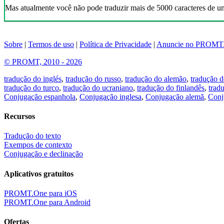
Mas atualmente você não pode traduzir mais de 5000 caracteres de u
Sobre
|
Termos de uso
|
Política de Privacidade
|
Anuncie no PROMT
© PROMT, 2010 - 2026
tradução do inglés
,
tradução do russo
,
tradução do alemão
,
tradução d
tradução do turco
,
tradução do ucraniano
,
tradução do finlandês
,
trad
Conjugação espanhola
,
Conjugação inglesa
,
Conjugação alemã
,
Conj
Recursos
Tradução do texto
Exempos de contexto
Conjugação e declinação
Aplicativos gratuitos
PROMT.One para iOS
PROMT.One para Android
Ofertas