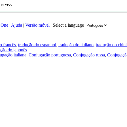
ma vez.
.One
|
Ajuda
|
Versão móvel
|
Select a language
o francês
,
tradução do espanhol
,
tradução do italiano
,
tradução do chin
ução do japonês
ugação italiana
,
Conjugação portuguesa
,
Conjugação russa
,
Conjugação