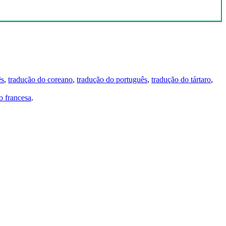
ês
,
tradução do coreano
,
tradução do português
,
tradução do tártaro
,
 francesa
.