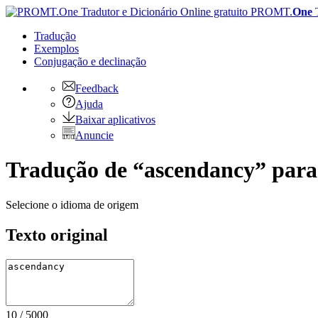
PROMT.
One
Tradução
Exemplos
Conjugação
e declinação
Feedback
Ajuda
Baixar aplicativos
Anuncie
Tradução de “ascendancy” para
Selecione o idioma de origem
Texto original
10
/
5000