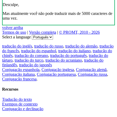
Desculpe,
Mas atualmente você não pode traduzir mais de 5000 caracteres de
uma vez.
volver arriba
Termos de uso
|
Versão completa
|
© PROMT, 2010 - 2026
Select a language
tradução do inglés
,
tradução do russo
,
tradução do alemão
,
tradução
do francês
,
tradução do espanhol
,
tradução do italiano
,
tradução do
chinês
,
tradução do coreano
,
tradução do português
,
tradução do
tártaro
,
tradução do turco
,
tradução do ucraniano
,
tradução do
finlandês
,
tradução do japonês
Conjugação espanhola
,
Conjugação inglesa
,
Conjugação alemã
,
Conjugação italiana
,
Conjugação portuguesa
,
Conjugação russa
,
Conjugação francesa
.
Recursos
Tradução do texto
Exempos de contexto
Conjugação e declinação