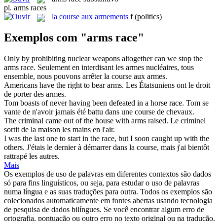
pl.
arms races
la
course aux armements
f
(politics)
Exemplos com "arms race"
Only by prohibiting nuclear weapons altogether can we stop the
arms race
.
Seulement en interdisant les armes nucléaires, tous
ensemble, nous pouvons arrêter la course aux armes.
Americans have the right to bear
arms
.
Les Étatsuniens ont le droit
de porter des
armes
.
Tom boasts of never having been defeated in a horse
race
.
Tom se
vante de n'avoir jamais été battu dans une
course
de chevaux.
The criminal came out of the house with
arms
raised.
Le criminel
sortit de la maison les mains en l'air.
I was the last one to start in the
race
, but I soon caught up with the
others.
J'étais le dernier à démarrer dans la
course
, mais j'ai bientôt
rattrapé les autres.
Mais
Os exemplos de uso de palavras em diferentes contextos são dados
só para fins linguísticos, ou seja, para estudar o uso de palavras
numa língua e as suas traduções para outra. Todos os exemplos são
colecionados automaticamente em fontes abertas usando tecnologia
de pesquisa de dados bilíngues. Se você encontrar algum erro de
ortografia, pontuação ou outro erro no texto original ou na tradução,