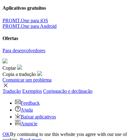
Aplicativos gratuitos
PROMT.One para iOS
PROMT.One para Android
Ofertas
Para desenvolvedores
Copiar
Copia a tradução
Comunicar um problema
Tradução
Exemplos
Conjugação
e declinação
Feedback
Ajuda
Baixar aplicativos
Anuncie
OK
By continuing to use this website you agree with our use of
cookies.
Read more