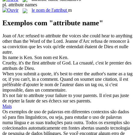
pl.
attribute names
le
nom de l'attribut
m
Exemplos com "attribute name"
Joan of Arc refused to
attribute
the voices she could hear to anything
other than the Word of the Lord.
Jeanne d'Arc refusa de renoncer à
sa conviction que les voix qu'elle entendait étaient de Dieu et nulle
autre.
Its
name
is Ken.
Son
nom
est Ken.
Cruelty, it's the first
attribute
of God.
La cruauté, c'est le premier des
attributs
de Dieu.
When you submit a quote, it's best to enter the author's
name
as a tag
or, if you can't, in a comment.
Quand on soumet une citation, il est
préférable d'ajouter le
nom
de l'auteur dans un tag ou, si c'est
impossible, dans un commentaire.
It's not fair to
attribute
your failure to your parents.
Il n'est pas juste
de rejeter la faute de ses échecs sur ses parents.
Mais
Os exemplos de uso de palavras em diferentes contextos são dados
só para fins linguísticos, ou seja, para estudar o uso de palavras
numa língua e as suas traduções para outra. Todos os exemplos são
colecionados automaticamente em fontes abertas usando tecnologia
de pesquisa de dados bilíngues. Se você encontrar algum erro de