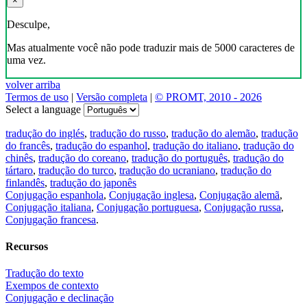
×
Desculpe,
Mas atualmente você não pode traduzir mais de 5000 caracteres de
uma vez.
volver arriba
Termos de uso
|
Versão completa
|
© PROMT, 2010 - 2026
Select a language
tradução do inglés
,
tradução do russo
,
tradução do alemão
,
tradução
do francês
,
tradução do espanhol
,
tradução do italiano
,
tradução do
chinês
,
tradução do coreano
,
tradução do português
,
tradução do
tártaro
,
tradução do turco
,
tradução do ucraniano
,
tradução do
finlandês
,
tradução do japonês
Conjugação espanhola
,
Conjugação inglesa
,
Conjugação alemã
,
Conjugação italiana
,
Conjugação portuguesa
,
Conjugação russa
,
Conjugação francesa
.
Recursos
Tradução do texto
Exempos de contexto
Conjugação e declinação