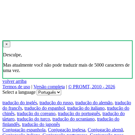
×
Desculpe,
Mas atualmente você não pode traduzir mais de 5000 caracteres de
uma vez.
volver arriba
Termos de uso
|
Versão completa
|
© PROMT, 2010 - 2026
Select a language
tradução do inglés
,
tradução do russo
,
tradução do alemão
,
tradução
do francês
,
tradução do espanhol
,
tradução do italiano
,
tradução do
chinês
,
tradução do coreano
,
tradução do português
,
tradução do
tártaro
,
tradução do turco
,
tradução do ucraniano
,
tradução do
finlandês
,
tradução do japonês
Conjugação espanhola
,
Conjugação inglesa
,
Conjugação alemã
,