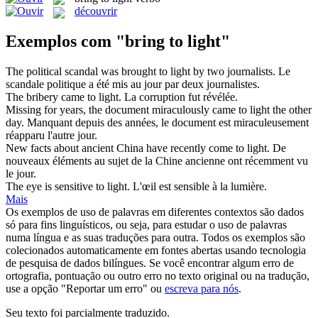
découvrir
Exemplos com "bring to light"
The political scandal was
brought to light
by two journalists.
Le
scandale politique a été
mis au jour
par deux journalistes.
The bribery came
to light
.
La corruption fut révélée.
Missing for years, the document miraculously came
to light
the other
day.
Manquant depuis
des
années, le document est miraculeusement
réapparu l'autre jour.
New facts about ancient China have recently come
to light
.
De
nouveaux éléments
au
sujet de la Chine ancienne ont récemment vu
le jour.
The eye is sensitive
to light
.
L'œil est sensible
à
la
lumière
.
Mais
Os exemplos de uso de palavras em diferentes contextos são dados
só para fins linguísticos, ou seja, para estudar o uso de palavras
numa língua e as suas traduções para outra. Todos os exemplos são
colecionados automaticamente em fontes abertas usando tecnologia
de pesquisa de dados bilíngues. Se você encontrar algum erro de
ortografia, pontuação ou outro erro no texto original ou na tradução,
use a opção "Reportar um erro" ou
escreva para nós
.
Seu texto foi parcialmente traduzido.