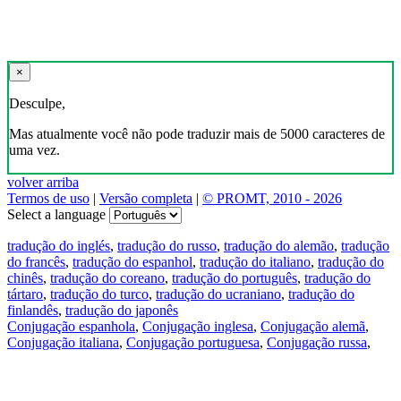
×
Desculpe,
Mas atualmente você não pode traduzir mais de 5000 caracteres de
uma vez.
volver arriba
Termos de uso
|
Versão completa
|
© PROMT, 2010 - 2026
Select a language
tradução do inglés
,
tradução do russo
,
tradução do alemão
,
tradução
do francês
,
tradução do espanhol
,
tradução do italiano
,
tradução do
chinês
,
tradução do coreano
,
tradução do português
,
tradução do
tártaro
,
tradução do turco
,
tradução do ucraniano
,
tradução do
finlandês
,
tradução do japonês
Conjugação espanhola
,
Conjugação inglesa
,
Conjugação alemã
,
Conjugação italiana
,
Conjugação portuguesa
,
Conjugação russa
,
Conjugação francesa
.
Recursos