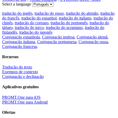
Select a language
tradução do inglés
,
tradução do russo
,
tradução do alemão
,
tradução
do francês
,
tradução do espanhol
,
tradução do italiano
,
tradução do
chinês
,
tradução do coreano
,
tradução do português
,
tradução do
tártaro
,
tradução do turco
,
tradução do ucraniano
,
tradução do
finlandês
,
tradução do japonês
Conjugação espanhola
,
Conjugação inglesa
,
Conjugação alemã
,
Conjugação italiana
,
Conjugação portuguesa
,
Conjugação russa
,
Conjugação francesa
.
Recursos
Tradução do texto
Exempos de contexto
Conjugação e declinação
Aplicativos gratuitos
PROMT.One para iOS
PROMT.One para Android
Ofertas