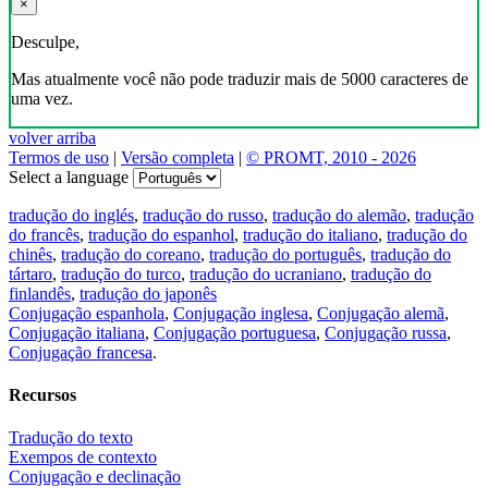
×
Desculpe,
Mas atualmente você não pode traduzir mais de 5000 caracteres de
uma vez.
volver arriba
Termos de uso
|
Versão completa
|
© PROMT, 2010 - 2026
Select a language
tradução do inglés
,
tradução do russo
,
tradução do alemão
,
tradução
do francês
,
tradução do espanhol
,
tradução do italiano
,
tradução do
chinês
,
tradução do coreano
,
tradução do português
,
tradução do
tártaro
,
tradução do turco
,
tradução do ucraniano
,
tradução do
finlandês
,
tradução do japonês
Conjugação espanhola
,
Conjugação inglesa
,
Conjugação alemã
,
Conjugação italiana
,
Conjugação portuguesa
,
Conjugação russa
,
Conjugação francesa
.
Recursos
Tradução do texto
Exempos de contexto
Conjugação e declinação