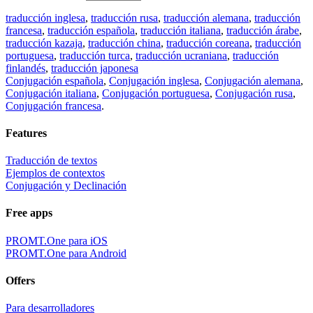
traducción inglesa
,
traducción rusa
,
traducción alemana
,
traducción
francesa
,
traducción española
,
traducción italiana
,
traducción árabe
,
traducción kazaja
,
traducción china
,
traducción coreana
,
traducción
portuguesa
,
traducción turca
,
traducción ucraniana
,
traducción
finlandés
,
traducción japonesa
Conjugación española
,
Conjugación inglesa
,
Conjugación alemana
,
Conjugación italiana
,
Conjugación portuguesa
,
Conjugación rusa
,
Conjugación francesa
.
Features
Traducción de textos
Ejemplos de contextos
Conjugación y Declinación
Free apps
PROMT.One para iOS
PROMT.One para Android
Offers
Para desarrolladores