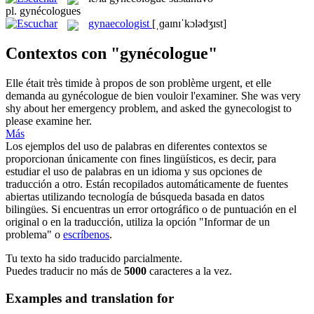
pl.
gynécologues
gynaecologist
[ˌɡaɪnɪˈkɔlədʒɪst]
Contextos con "gynécologue"
Elle était très timide à propos de son problème urgent, et elle
demanda au
gynécologue
de bien vouloir l'examiner.
She was very
shy about her emergency problem, and asked the
gynecologist
to
please examine her.
Más
Los ejemplos del uso de palabras en diferentes contextos se
proporcionan únicamente con fines lingüísticos, es decir, para
estudiar el uso de palabras en un idioma y sus opciones de
traducción a otro. Están recopilados automáticamente de fuentes
abiertas utilizando tecnología de búsqueda basada en datos
bilingües. Si encuentras un error ortográfico o de puntuación en el
original o en la traducción, utiliza la opción "Informar de un
problema" o
escríbenos
.
Tu texto ha sido traducido parcialmente.
Puedes traducir no más de
5000
caracteres a la vez.
Examples and translation for