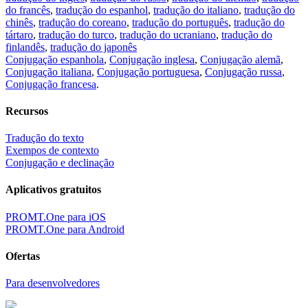
do francês
,
tradução do espanhol
,
tradução do italiano
,
tradução do
chinês
,
tradução do coreano
,
tradução do português
,
tradução do
tártaro
,
tradução do turco
,
tradução do ucraniano
,
tradução do
finlandês
,
tradução do japonês
Conjugação espanhola
,
Conjugação inglesa
,
Conjugação alemã
,
Conjugação italiana
,
Conjugação portuguesa
,
Conjugação russa
,
Conjugação francesa
.
Recursos
Tradução do texto
Exempos de contexto
Conjugação e declinação
Aplicativos gratuitos
PROMT.One para iOS
PROMT.One para Android
Ofertas
Para desenvolvedores