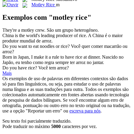
Motley Rice
m
Exemplos com "motley rice"
They're a
motley
crew.
São um grupo heterogéneo.
China is the world's leading producer of
rice
.
A China é o maior
produtor mundial de
arroz
.
Do you want to eat noodles or
rice
?
Você quer comer macarrão ou
arroz
?
Born in Japan, I make it a rule to have
rice
at dinner.
Nascido no
Japão, eu tenho como regra sempre ter
arroz
no jantar.
Do you have
rice
?
Você tem
arroz
?
Mais
Os exemplos de uso de palavras em diferentes contextos são dados
só para fins linguísticos, ou seja, para estudar o uso de palavras
numa língua e as suas traduções para outra. Todos os exemplos são
colecionados automaticamente em fontes abertas usando tecnologia
de pesquisa de dados bilíngues. Se você encontrar algum erro de
ortografia, pontuação ou outro erro no texto original ou na tradução,
use a opção "Reportar um erro" ou
escreva para nós
.
Seu texto foi parcialmente traduzido.
Pode traduzir no máximo
5000
caracteres por vez.