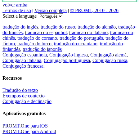
volver arriba
Termos de uso
|
Versão completa
|
© PROMT, 2010 - 2026
Select a language
tradução do inglés
,
tradução do russo
,
tradução do alemão
,
tradução
do francês
,
tradução do espanhol
,
tradução do italiano
,
tradução do
chinês
,
tradução do coreano
,
tradução do português
,
tradução do
tártaro
,
tradução do turco
,
tradução do ucraniano
,
tradução do
finlandês
,
tradução do japonês
Conjugação espanhola
,
Conjugação inglesa
,
Conjugação alemã
,
Conjugação italiana
,
Conjugação portuguesa
,
Conjugação russa
,
Conjugação francesa
.
Recursos
Tradução do texto
Exempos de contexto
Conjugação e declinação
Aplicativos gratuitos
PROMT.One para iOS
PROMT.One para Android