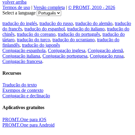
volver arriba
Termos de uso
|
Versão completa
|
© PROMT, 2010 - 2026
Select a language
tradução do inglés
,
tradução do russo
,
tradução do alemão
,
tradução
do francês
,
tradução do espanhol
,
tradução do italiano
,
tradução do
chinês
,
tradução do coreano
,
tradução do português
,
tradução do
tártaro
,
tradução do turco
,
tradução do ucraniano
,
tradução do
finlandês
,
tradução do japonês
Conjugação espanhola
,
Conjugação inglesa
,
Conjugação alemã
,
Conjugação italiana
,
Conjugação portuguesa
,
Conjugação russa
,
Conjugação francesa
.
Recursos
Tradução do texto
Exempos de contexto
Conjugação e declinação
Aplicativos gratuitos
PROMT.One para iOS
PROMT.One para Android