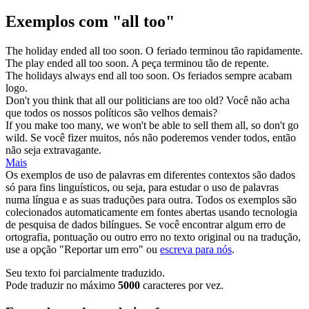
Exemplos com "all too"
The holiday ended
all too
soon.
O feriado terminou tão rapidamente.
The play ended
all too
soon.
A peça terminou tão de repente.
The holidays always end
all too
soon.
Os feriados sempre acabam
logo.
Don't you think that
all
our politicians are
too
old?
Você não acha
que
todos
os nossos políticos são velhos
demais
?
If you make
too
many, we won't be able to sell them
all
, so don't go
wild.
Se você fizer muitos, nós não poderemos vender
todos
, então
não seja extravagante.
Mais
Os exemplos de uso de palavras em diferentes contextos são dados
só para fins linguísticos, ou seja, para estudar o uso de palavras
numa língua e as suas traduções para outra. Todos os exemplos são
colecionados automaticamente em fontes abertas usando tecnologia
de pesquisa de dados bilíngues. Se você encontrar algum erro de
ortografia, pontuação ou outro erro no texto original ou na tradução,
use a opção "Reportar um erro" ou
escreva para nós
.
Seu texto foi parcialmente traduzido.
Pode traduzir no máximo
5000
caracteres por vez.