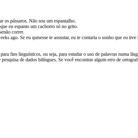
ar
os pássaros. Não sou um espantalho.
z que eu
espanto
um cachorro só no grito.
senão correr.
weeks ago.
Se eu quisesse te
assustar
, eu te contaria o sonho que eu tiv
ara fins linguísticos, ou seja, para estudar o uso de palavras numa lín
pesquisa de dados bilíngues. Se você encontrar algum erro de ortografia