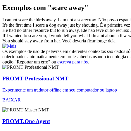
Exemplos com "scare away"
I cannot
scare
the birds
away
. I am not a scarecrow.
Não posso
espant
It's the first time I
scare
a dog
away
just by shouting.
É a primeira ve
He had no other resource but to run
away
.
Ele não teve outro recurso 
If I wanted to
scare
you, I would tell you what I dreamt about a few 
You should stay
away
from her.
Você deveria ficar
longe
dela.
Os exemplos de uso de palavras em diferentes contextos são dados só p
colecionados automaticamente em fontes abertas usando tecnologia de 
opção "Reportar um erro" ou
escreva para nós
.
PROMT Professional NMT
Experimente um tradutor offline em seu computador ou laptop
BAIXAR
PROMT.One Agent