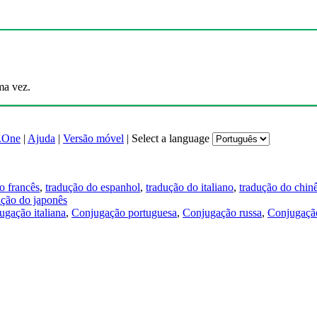
ma vez.
.One
|
Ajuda
|
Versão móvel
|
Select a language
o francês
,
tradução do espanhol
,
tradução do italiano
,
tradução do chin
ução do japonês
ugação italiana
,
Conjugação portuguesa
,
Conjugação russa
,
Conjugação