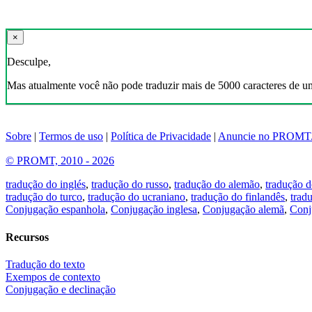
×
Desculpe,
Mas atualmente você não pode traduzir mais de 5000 caracteres de u
Sobre
|
Termos de uso
|
Política de Privacidade
|
Anuncie no PROMT
© PROMT, 2010 - 2026
tradução do inglés
,
tradução do russo
,
tradução do alemão
,
tradução d
tradução do turco
,
tradução do ucraniano
,
tradução do finlandês
,
trad
Conjugação espanhola
,
Conjugação inglesa
,
Conjugação alemã
,
Conj
Recursos
Tradução do texto
Exempos de contexto
Conjugação e declinação