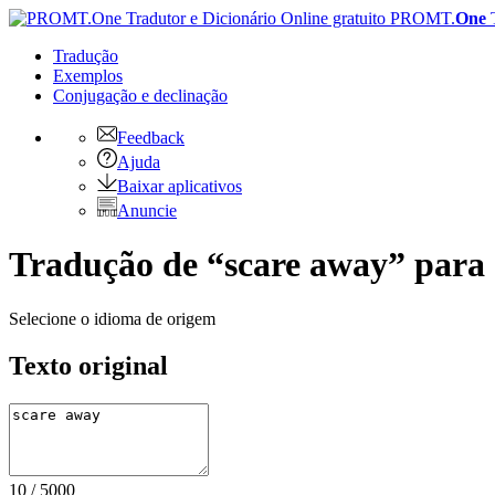
PROMT.
One
Tradução
Exemplos
Conjugação
e declinação
Feedback
Ajuda
Baixar aplicativos
Anuncie
Tradução de “scare away” para 
Selecione o idioma de origem
Texto original
10
/
5000