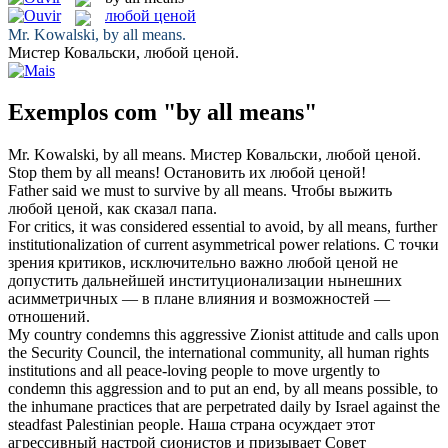
любой ценой
Mr. Kowalski,
by all means
.
Мистер Ковальски,
любой ценой
.
Exemplos com "by all means"
Mr. Kowalski,
by all means
.
Мистер Ковальски,
любой ценой
.
Stop them
by all means
!
Остановить их
любой ценой
!
Father said we must to survive
by all means
.
Чтобы выжить
любой ценой
, как сказал папа.
For critics, it was considered essential to avoid,
by all means
, further
institutionalization of current asymmetrical power relations.
С точки
зрения критиков, исключительно важно
любой ценой
не
допустить дальнейшей институционализации нынешних
асимметричных — в плане влияния и возможностей —
отношений.
My country condemns this aggressive Zionist attitude and calls upon
the Security Council, the international community, all human rights
institutions and all peace-loving people to move urgently to
condemn this aggression and to put an end,
by all means
possible, to
the inhumane practices that are perpetrated daily by Israel against the
steadfast Palestinian people.
Наша страна осуждает этот
агрессивный настрой сионистов и призывает Совет