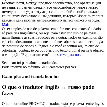
Безопасности, международное сообщество, все организации
по защите прав человека и все миролюбивое человечество
немедленно осудить эту агрессию и
любой ценой
положить
конец этим бесчеловечным деяниям, которые Израиль творит
каждый день против непреклонного палестинского народа.
Mais
Os exemplos de uso de palavras em diferentes contextos são dados
só para fins linguísticos, ou seja, para estudar o uso de palavras
numa língua e as suas traduções para outra. Todos os exemplos são
colecionados automaticamente em fontes abertas usando tecnologia
de pesquisa de dados bilíngues. Se você encontrar algum erro de
ortografia, pontuação ou outro erro no texto original ou na tradução,
use a opção "Reportar um erro" ou
escreva para nós
.
Seu texto foi parcialmente traduzido.
Pode traduzir no máximo
5000
caracteres por vez.
Examples and translation for
O que o tradutor Inglês ↔ russo pode
fazer
O tradutor online PROMT.One traduz textos e palavras entre Inglês