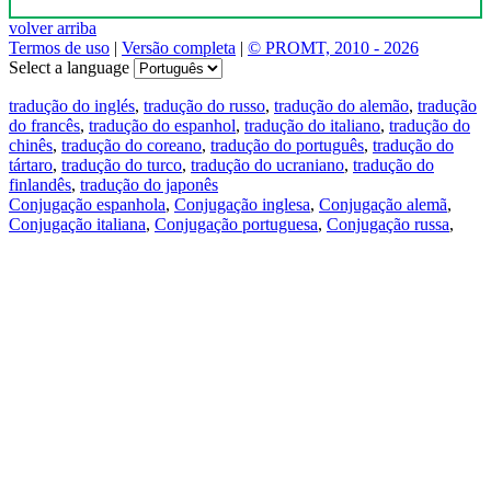
volver arriba
Termos de uso
|
Versão completa
|
© PROMT, 2010 - 2026
Select a language
tradução do inglés
,
tradução do russo
,
tradução do alemão
,
tradução
do francês
,
tradução do espanhol
,
tradução do italiano
,
tradução do
chinês
,
tradução do coreano
,
tradução do português
,
tradução do
tártaro
,
tradução do turco
,
tradução do ucraniano
,
tradução do
finlandês
,
tradução do japonês
Conjugação espanhola
,
Conjugação inglesa
,
Conjugação alemã
,
Conjugação italiana
,
Conjugação portuguesa
,
Conjugação russa
,
Conjugação francesa
.
Recursos
Tradução do texto
Exempos de contexto
Conjugação e declinação
Aplicativos gratuitos
PROMT.One para iOS
PROMT.One para Android