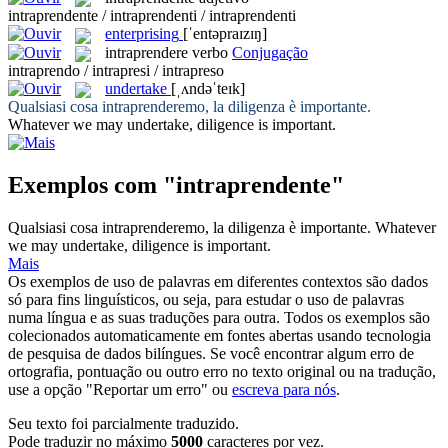
intraprendente / intraprendenti / intraprendenti
enterprising
[ˈentəpraɪzɪŋ]
intraprendere
verbo
Conjugação
intraprendo / intrapresi / intrapreso
undertake
[ˌʌndəˈteɪk]
Qualsiasi cosa
intraprenderemo
, la diligenza è importante.
Whatever we may
undertake
, diligence is important.
Exemplos com "intraprendente"
Qualsiasi cosa
intraprenderemo
, la diligenza è importante.
Whatever
we may
undertake
, diligence is important.
Mais
Os exemplos de uso de palavras em diferentes contextos são dados
só para fins linguísticos, ou seja, para estudar o uso de palavras
numa língua e as suas traduções para outra. Todos os exemplos são
colecionados automaticamente em fontes abertas usando tecnologia
de pesquisa de dados bilíngues. Se você encontrar algum erro de
ortografia, pontuação ou outro erro no texto original ou na tradução,
use a opção "Reportar um erro" ou
escreva para nós
.
Seu texto foi parcialmente traduzido.
Pode traduzir no máximo
5000
caracteres por vez.