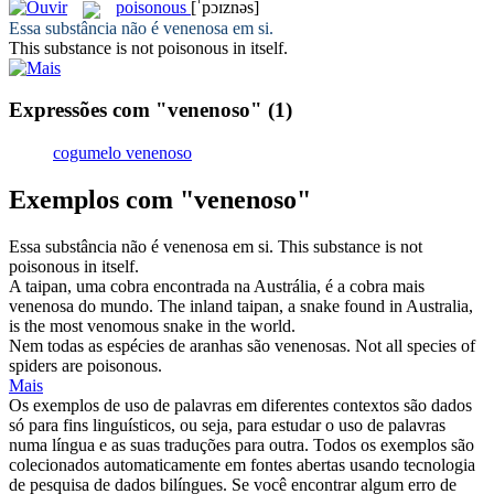
poisonous
[ˈpɔɪznəs]
Essa substância não é
venenosa
em si.
This substance is not
poisonous
in itself.
Expressões com "venenoso"
(1)
cogumelo venenoso
Exemplos com "venenoso"
Essa substância não é
venenosa
em si.
This substance is not
poisonous
in itself.
A taipan, uma cobra encontrada na Austrália, é a cobra mais
venenosa
do mundo.
The inland taipan, a snake found in Australia,
is the most
venomous
snake in the world.
Nem todas as espécies de aranhas são
venenosas
.
Not all species of
spiders are
poisonous
.
Mais
Os exemplos de uso de palavras em diferentes contextos são dados
só para fins linguísticos, ou seja, para estudar o uso de palavras
numa língua e as suas traduções para outra. Todos os exemplos são
colecionados automaticamente em fontes abertas usando tecnologia
de pesquisa de dados bilíngues. Se você encontrar algum erro de