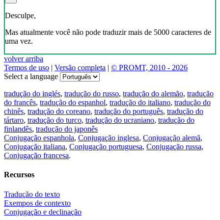
Desculpe,
Mas atualmente você não pode traduzir mais de 5000 caracteres de
uma vez.
volver arriba
Termos de uso
|
Versão completa
|
© PROMT, 2010 - 2026
Select a language
tradução do inglés
,
tradução do russo
,
tradução do alemão
,
tradução
do francês
,
tradução do espanhol
,
tradução do italiano
,
tradução do
chinês
,
tradução do coreano
,
tradução do português
,
tradução do
tártaro
,
tradução do turco
,
tradução do ucraniano
,
tradução do
finlandês
,
tradução do japonês
Conjugação espanhola
,
Conjugação inglesa
,
Conjugação alemã
,
Conjugação italiana
,
Conjugação portuguesa
,
Conjugação russa
,
Conjugação francesa
.
Recursos
Tradução do texto
Exempos de contexto
Conjugação e declinação