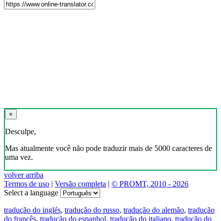
×
Desculpe,
Mas atualmente você não pode traduzir mais de 5000 caracteres de
uma vez.
volver arriba
Termos de uso
|
Versão completa
|
© PROMT, 2010 - 2026
Select a language
tradução do inglés
,
tradução do russo
,
tradução do alemão
,
tradução
do francês
,
tradução do espanhol
,
tradução do italiano
,
tradução do