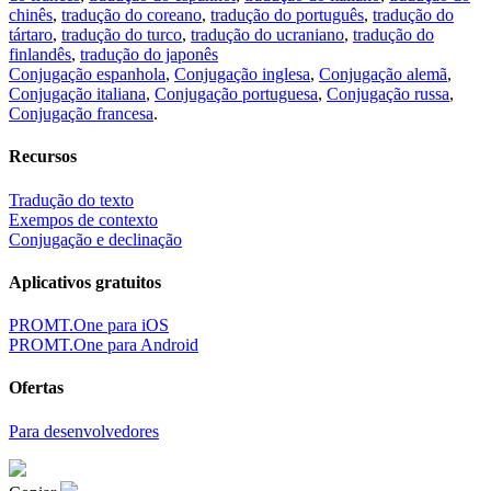
chinês
,
tradução do coreano
,
tradução do português
,
tradução do
tártaro
,
tradução do turco
,
tradução do ucraniano
,
tradução do
finlandês
,
tradução do japonês
Conjugação espanhola
,
Conjugação inglesa
,
Conjugação alemã
,
Conjugação italiana
,
Conjugação portuguesa
,
Conjugação russa
,
Conjugação francesa
.
Recursos
Tradução do texto
Exempos de contexto
Conjugação e declinação
Aplicativos gratuitos
PROMT.One para iOS
PROMT.One para Android
Ofertas
Para desenvolvedores