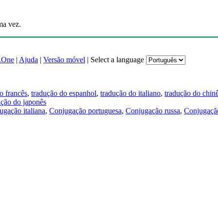
ma vez.
.One
|
Ajuda
|
Versão móvel
|
Select a language
o francês
,
tradução do espanhol
,
tradução do italiano
,
tradução do chin
ução do japonês
ugação italiana
,
Conjugação portuguesa
,
Conjugação russa
,
Conjugação