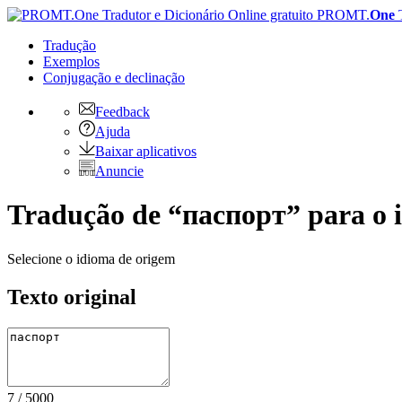
PROMT.
One
Tradução
Exemplos
Conjugação
e declinação
Feedback
Ajuda
Baixar aplicativos
Anuncie
Tradução de “паспорт” para o i
Selecione o idioma de origem
Texto original
7
/
5000