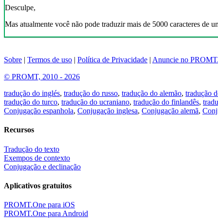
Desculpe,
Mas atualmente você não pode traduzir mais de 5000 caracteres de u
Sobre
|
Termos de uso
|
Política de Privacidade
|
Anuncie no PROMT
© PROMT, 2010 - 2026
tradução do inglés
,
tradução do russo
,
tradução do alemão
,
tradução d
tradução do turco
,
tradução do ucraniano
,
tradução do finlandês
,
trad
Conjugação espanhola
,
Conjugação inglesa
,
Conjugação alemã
,
Conj
Recursos
Tradução do texto
Exempos de contexto
Conjugação e declinação
Aplicativos gratuitos
PROMT.One para iOS
PROMT.One para Android