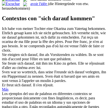
avoir l'idée
(die Hintergründe von etw.
herausbekommen)
Contextos con "sich darauf kommen"
Ich habe von meiner Tochter eine Okarina zum Vatertag bekommen.
Ehrlich gesagt kann ich sie nicht gebrauchen. Ich verstehe nicht, wie
sie
darauf gekommen
ist, sich dafür zu entscheiden.
J'
ai
reçu un
ocarina de ma fille pour la fête des pères. Pour être franc, je n'en ai
pas besoin. Je ne comprends pas d'où lui est venue
l'idée
de faire ce
choix.
Sie einigten
sich darauf
, ihn als Vorsitzenden zu wählen.
Ils
se
sont
mis d'accord pour l'élire en tant que président.
Sie freute
sich darauf
, mit ihm ins Kino zu gehen.
Elle
se
réjouissait
d'aller au cinéma avec lui.
Sven war so wortreich, dass seine Freunde
sich darauf
verlegten, ihn
ein Plappermaul zu nennen.
Sven était si bavard que ses amis en
sont venus à l'
appeler
un moulin à paroles.
Er freut
sich darauf
.
Il s'en réjouit.
Más
Los ejemplos del uso de palabras en diferentes contextos se
proporcionan únicamente con fines lingüísticos, es decir, para
estudiar el uso de palabras en un idioma y sus opciones de
traducción a otro. Están recopilados automáticamente de fuentes