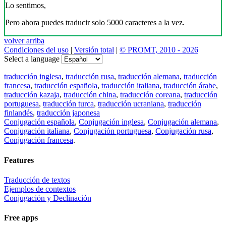
Lo sentimos,
Pero ahora puedes traducir solo 5000 caracteres a la vez.
volver arriba
Condiciones del uso
|
Versión total
|
© PROMT, 2010 - 2026
Select a language
traducción inglesa
,
traducción rusa
,
traducción alemana
,
traducción
francesa
,
traducción española
,
traducción italiana
,
traducción árabe
,
traducción kazaja
,
traducción china
,
traducción coreana
,
traducción
portuguesa
,
traducción turca
,
traducción ucraniana
,
traducción
finlandés
,
traducción japonesa
Conjugación española
,
Conjugación inglesa
,
Conjugación alemana
,
Conjugación italiana
,
Conjugación portuguesa
,
Conjugación rusa
,
Conjugación francesa
.
Features
Traducción de textos
Ejemplos de contextos
Conjugación y Declinación
Free apps