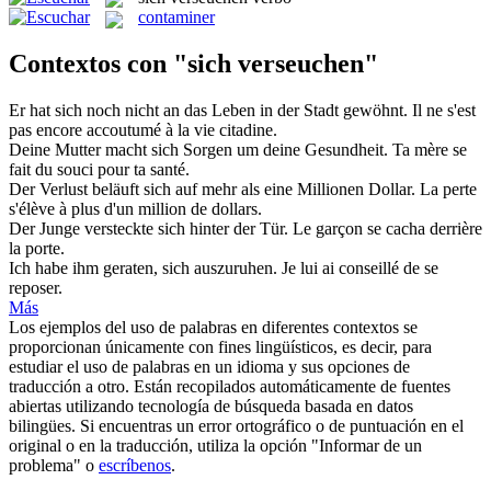
contaminer
Contextos con "sich verseuchen"
Er hat
sich
noch nicht an das Leben in der Stadt gewöhnt.
Il ne s'est
pas encore accoutumé à la vie citadine.
Deine Mutter macht
sich
Sorgen um deine Gesundheit.
Ta mère
se
fait du souci pour ta santé.
Der Verlust beläuft
sich
auf mehr als eine Millionen Dollar.
La perte
s'élève à plus d'un million de dollars.
Der Junge versteckte
sich
hinter der Tür.
Le garçon
se
cacha derrière
la porte.
Ich habe ihm geraten,
sich
auszuruhen.
Je lui ai conseillé de
se
reposer.
Más
Los ejemplos del uso de palabras en diferentes contextos se
proporcionan únicamente con fines lingüísticos, es decir, para
estudiar el uso de palabras en un idioma y sus opciones de
traducción a otro. Están recopilados automáticamente de fuentes
abiertas utilizando tecnología de búsqueda basada en datos
bilingües. Si encuentras un error ortográfico o de puntuación en el
original o en la traducción, utiliza la opción "Informar de un
problema" o
escríbenos
.