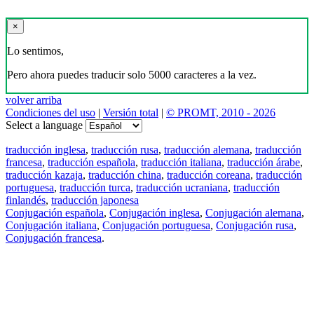
×
Lo sentimos,
Pero ahora puedes traducir solo 5000 caracteres a la vez.
volver arriba
Condiciones del uso
|
Versión total
|
© PROMT, 2010 - 2026
Select a language
traducción inglesa
,
traducción rusa
,
traducción alemana
,
traducción
francesa
,
traducción española
,
traducción italiana
,
traducción árabe
,
traducción kazaja
,
traducción china
,
traducción coreana
,
traducción
portuguesa
,
traducción turca
,
traducción ucraniana
,
traducción
finlandés
,
traducción japonesa
Conjugación española
,
Conjugación inglesa
,
Conjugación alemana
,
Conjugación italiana
,
Conjugación portuguesa
,
Conjugación rusa
,
Conjugación francesa
.
Features
Traducción de textos
Ejemplos de contextos