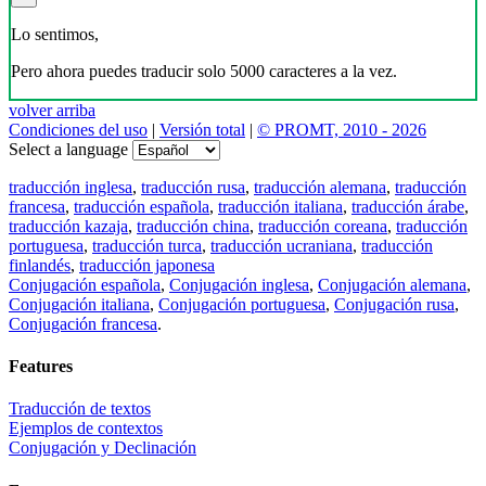
Lo sentimos,
Pero ahora puedes traducir solo 5000 caracteres a la vez.
volver arriba
Condiciones del uso
|
Versión total
|
© PROMT, 2010 - 2026
Select a language
traducción inglesa
,
traducción rusa
,
traducción alemana
,
traducción
francesa
,
traducción española
,
traducción italiana
,
traducción árabe
,
traducción kazaja
,
traducción china
,
traducción coreana
,
traducción
portuguesa
,
traducción turca
,
traducción ucraniana
,
traducción
finlandés
,
traducción japonesa
Conjugación española
,
Conjugación inglesa
,
Conjugación alemana
,
Conjugación italiana
,
Conjugación portuguesa
,
Conjugación rusa
,
Conjugación francesa
.
Features
Traducción de textos
Ejemplos de contextos
Conjugación y Declinación