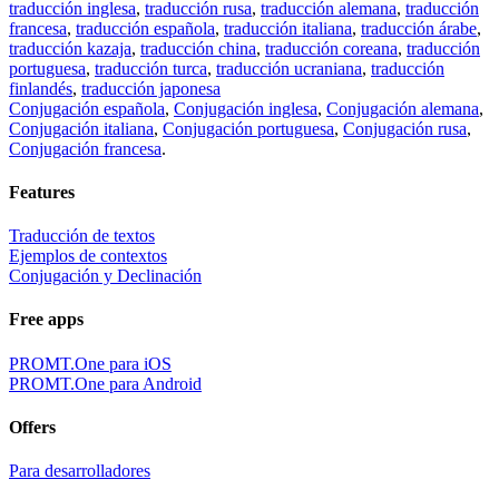
traducción inglesa
,
traducción rusa
,
traducción alemana
,
traducción
francesa
,
traducción española
,
traducción italiana
,
traducción árabe
,
traducción kazaja
,
traducción china
,
traducción coreana
,
traducción
portuguesa
,
traducción turca
,
traducción ucraniana
,
traducción
finlandés
,
traducción japonesa
Conjugación española
,
Conjugación inglesa
,
Conjugación alemana
,
Conjugación italiana
,
Conjugación portuguesa
,
Conjugación rusa
,
Conjugación francesa
.
Features
Traducción de textos
Ejemplos de contextos
Conjugación y Declinación
Free apps
PROMT.One para iOS
PROMT.One para Android
Offers
Para desarrolladores