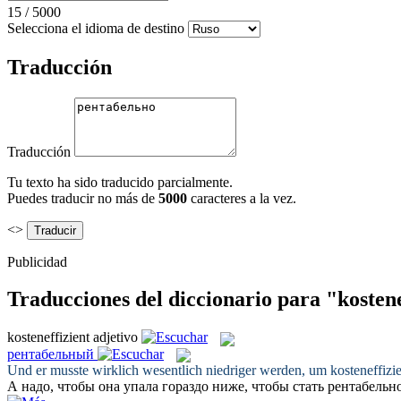
15
/
5000
Selecciona el idioma de destino
Traducción
Traducción
Tu texto ha sido traducido parcialmente.
Puedes traducir no más de
5000
caracteres a la vez.
<>
Publicidad
Traducciones del diccionario para "kostene
kosteneffizient
adjetivo
рентабельный
Und er musste wirklich wesentlich niedriger werden, um
kosteneffizi
А надо, чтобы она упала гораздо ниже, чтобы стать
рентабельн