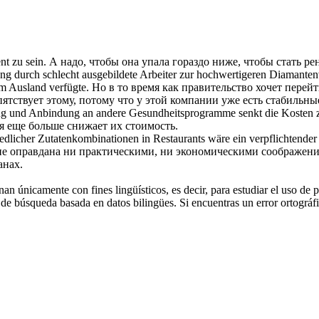
ent
zu sein.
А надо, чтобы она упала гораздо ниже, чтобы стать
ре
g durch schlecht ausgebildete Arbeiter zur hochwertigeren Diamantenve
im Ausland verfügte.
Но в то время как правительство хочет перей
ятствует этому, потому что у этой компании уже есть стабильны
ng und Anbindung an andere Gesundheitsprogramme senkt die Kosten z
 еще больше снижает их стоимость.
dlicher Zutatenkombinationen in Restaurants wäre ein verpflichtender
 не оправдана ни практическими, ни экономическими соображен
анах.
an únicamente con fines lingüísticos, es decir, para estudiar el uso de 
de búsqueda basada en datos bilingües. Si encuentras un error ortográfic