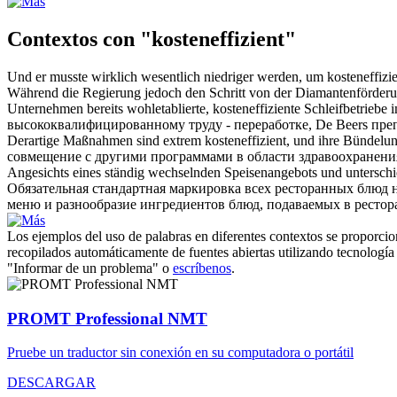
Contextos con "kosteneffizient"
Und er musste wirklich wesentlich niedriger werden, um
kosteneffizi
Während die Regierung jedoch den Schritt von der Diamantenförderun
Unternehmen bereits wohletablierte,
kosteneffiziente
Schleifbetriebe 
высококвалифицированному труду - переработке, De Beers преп
Derartige Maßnahmen sind extrem
kosteneffizient
, und ihre Bündelu
совмещение с другими программами в области здравоохранения
Angesichts eines ständig wechselnden Speisenangebots und unterschie
Обязательная стандартная маркировка всех ресторанных блюд
меню и разнообразие ингредиентов блюд, подаваемых в рестор
Los ejemplos del uso de palabras en diferentes contextos se proporcion
recopilados automáticamente de fuentes abiertas utilizando tecnología 
"Informar de un problema" o
escríbenos
.
PROMT Professional NMT
Pruebe un traductor sin conexión en su computadora o portátil
DESCARGAR