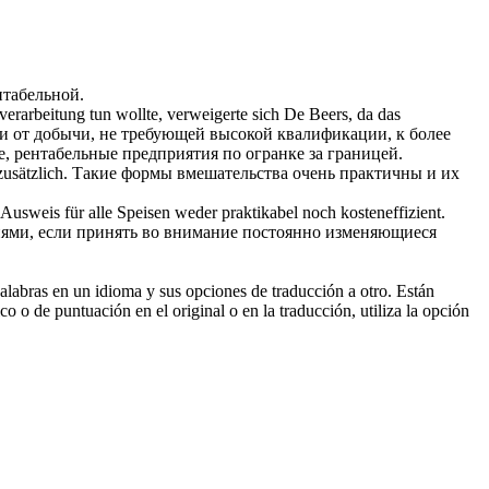
нтабельной
.
rarbeitung tun wollte, verweigerte sich De Beers, da das
ти от добычи, не требующей высокой квалификации, к более
е,
рентабельные
предприятия по огранке за границей.
usätzlich.
Такие формы вмешательства очень практичны и их
 Ausweis für alle Speisen weder praktikabel noch
kosteneffizient
.
иями, если принять во внимание постоянно изменяющиеся
palabras en un idioma y sus opciones de traducción a otro. Están
o o de puntuación en el original o en la traducción, utiliza la opción