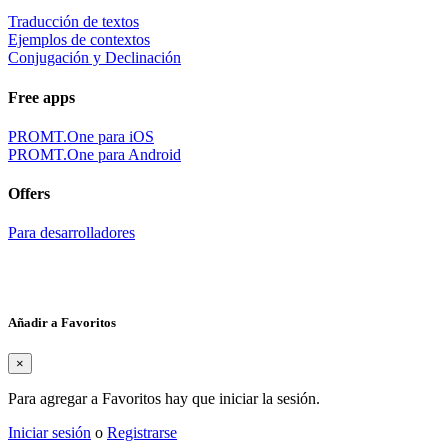
Traducción de textos
Ejemplos de contextos
Conjugación y Declinación
Free apps
PROMT.One para iOS
PROMT.One para Android
Offers
Para desarrolladores
Añadir a Favoritos
×
Para agregar a Favoritos hay que iniciar la sesión.
Iniciar sesión
o
Registrarse