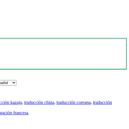
cción kazaja
,
traducción china
,
traducción coreana
,
traducción
gación francesa
.