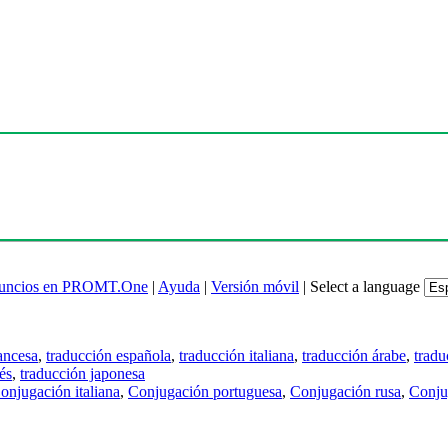
uncios en PROMT.One
|
Ayuda
|
Versión móvil
|
Select a language
ancesa
,
traducción española
,
traducción italiana
,
traducción árabe
,
tradu
és
,
traducción japonesa
onjugación italiana
,
Conjugación portuguesa
,
Conjugación rusa
,
Conju