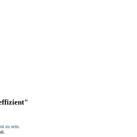
ffizient"
ent
zu sein.
ой
.