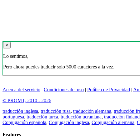
×
Lo sentimos,
Pero ahora puedes traducir solo 5000 caracteres a la vez.
Acerca del servicio
|
Condiciones del uso
|
Política de Privacidad
|
An
© PROMT, 2010 - 2026
traducción inglesa
,
traducción rusa
,
traducción alemana
,
traducción fr
portuguesa
,
traducción turca
,
traducción ucraniana
,
traducción finland
Conjugación española
,
Conjugación inglesa
,
Conjugación alemana
,
C
Features