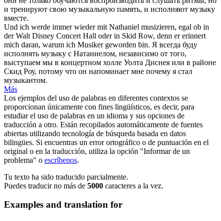
они не только обучаются воспроизводить и слушать ритмы, но
и тренируют свою музыкальную память, и исполняют музыку
вместе.
Und ich werde immer wieder mit Nathaniel
musizieren
, egal ob in
der Walt Disney Concert Hall oder in Skid Row, denn er erinnert
mich daran, warum ich Musiker geworden bin.
Я всегда буду
исполнять музыку с Натаниелом, независимо от того,
выступаем мы в концертном холле Уолта Диснея или в районе
Скид Роу, потому что он напоминает мне почему я стал
музыкантом.
Más
Los ejemplos del uso de palabras en diferentes contextos se
proporcionan únicamente con fines lingüísticos, es decir, para
estudiar el uso de palabras en un idioma y sus opciones de
traducción a otro. Están recopilados automáticamente de fuentes
abiertas utilizando tecnología de búsqueda basada en datos
bilingües. Si encuentras un error ortográfico o de puntuación en el
original o en la traducción, utiliza la opción "Informar de un
problema" o
escríbenos
.
Tu texto ha sido traducido parcialmente.
Puedes traducir no más de
5000
caracteres a la vez.
Examples and translation for