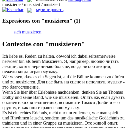
musizierte / musiziert / musiziert
музицировать
Expresiones con "musizieren"
(1)
sich musizieren
Contextos con "musizieren"
Ich liebe es, Reden zu halten, obwohl ich dabei seltsamerweise
nervöser bin als beim
Musizieren
.
Я, например, люблю читать
лекции, хотя я нервничаю больше, когда читаю лекции,
нежели когда играю музыку.
Wir wissen, dass es ein Segen ist, auf die Bühne kommen zu dürfen
und zu
musizieren
.
Для нас быть на сцене и исполнять музыку -
это благословение.
Wenn Sie hier über Erlebnisse nachdenken, denken Sie an Thomas
Dolby und seine Band, wie sie
musizieren
.
Опять же, если думать
о клиентских впечатлениях, вспомните Томаса Долби и его
группу, и как они играют свою музыку.
Es ist ein echtes Erlebnis, nicht nur um zu lernen, wie man spielt
und Rhythmen lauscht, sondern um das musikalische Gedächtnis zu
trainieren und in einer Gruppe zu
musizieren
.
Это живой опыт,