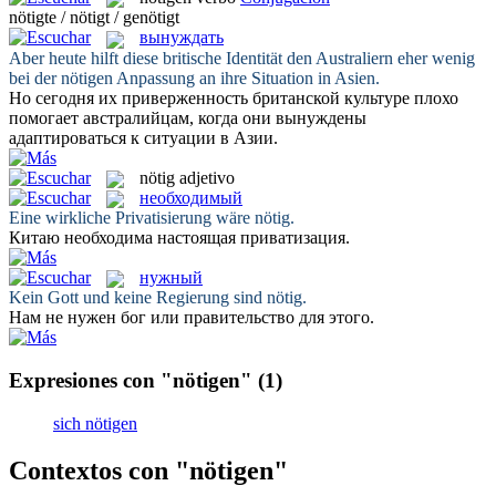
nötigte / nötigt / genötigt
вынуждать
Aber heute hilft diese britische Identität den Australiern eher wenig
bei der
nötigen
Anpassung an ihre Situation in Asien.
Но сегодня их приверженность британской культуре плохо
помогает австралийцам, когда они
вынуждены
адаптироваться к ситуации в Азии.
nötig
adjetivo
необходимый
Eine wirkliche Privatisierung wäre
nötig
.
Китаю
необходима
настоящая приватизация.
нужный
Kein Gott und keine Regierung sind
nötig
.
Нам не
нужен
бог или правительство для этого.
Expresiones con "nötigen"
(1)
sich nötigen
Contextos con "nötigen"