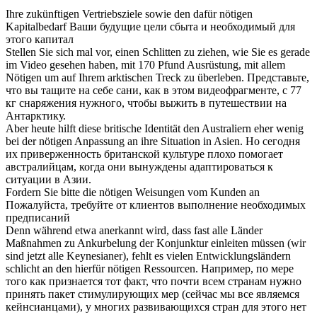
Ihre zukünftigen Vertriebsziele sowie den dafür
nötigen
Kapitalbedarf
Ваши будущие цели сбыта и
необходимый
для
этого капитал
Stellen Sie sich mal vor, einen Schlitten zu ziehen, wie Sie es gerade
im Video gesehen haben, mit 170 Pfund Ausrüstung, mit allem
Nötigen
um auf Ihrem arktischen Treck zu überleben.
Представьте,
что вы тащите на себе сани, как в этом видеофрагменте, c 77
кг снаряжения
нужного
, чтобы выжить в путешествии на
Антарктику.
Aber heute hilft diese britische Identität den Australiern eher wenig
bei der
nötigen
Anpassung an ihre Situation in Asien.
Но сегодня
их приверженность британской культуре плохо помогает
австралийцам, когда они
вынуждены
адаптироваться к
ситуации в Азии.
Fordern Sie bitte die
nötigen
Weisungen vom Kunden an
Пожалуйста, требуйте от клиентов выполнение
необходимых
предписаний
Denn während etwa anerkannt wird, dass fast alle Länder
Maßnahmen zu Ankurbelung der Konjunktur einleiten müssen (wir
sind jetzt alle Keynesianer), fehlt es vielen Entwicklungsländern
schlicht an den hierfür
nötigen
Ressourcen.
Например, по мере
того как признается тот факт, что почти всем странам
нужно
принять пакет стимулирующих мер (сейчас мы все являемся
кейнсианцами), у многих развивающихся стран для этого нет