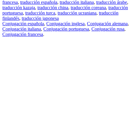
francesa
,
traducción española
,
traducción italiana
,
traducción árabe
,
traducción kazaja
,
traducción china
,
traducción coreana
,
traducción
portuguesa
,
traducción turca
,
traducción ucraniana
,
traducción
finlandés
,
traducción japonesa
Conjugación española
,
Conjugación inglesa
,
Conjugación alemana
,
Conjugación italiana
,
Conjugación portuguesa
,
Conjugación rusa
,
Conjugación francesa
.
Features
Traducción de textos
Ejemplos de contextos
Conjugación y Declinación
Free apps
PROMT.One para iOS
PROMT.One para Android
Offers
Para desarrolladores