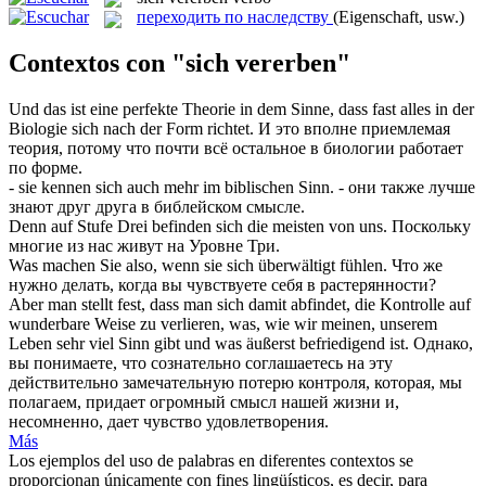
переходить по наследству
(Eigenschaft, usw.)
Contextos con "sich vererben"
Und das ist eine perfekte Theorie in dem Sinne, dass fast alles in der
Biologie
sich
nach der Form richtet.
И это вполне приемлемая
теория, потому что почти всё остальное в биологии работает
по форме.
- sie kennen
sich
auch mehr im biblischen Sinn.
- они также лучше
знают друг друга в библейском смысле.
Denn auf Stufe Drei befinden
sich
die meisten von uns.
Поскольку
многие из нас живут на Уровне Три.
Was machen Sie also, wenn sie
sich
überwältigt fühlen.
Что же
нужно делать, когда вы чувствуете
себя
в растерянности?
Aber man stellt fest, dass man
sich
damit abfindet, die Kontrolle auf
wunderbare Weise zu verlieren, was, wie wir meinen, unserem
Leben sehr viel Sinn gibt und was äußerst befriedigend ist.
Однако,
вы понимаете, что сознательно соглашаетесь на эту
действительно замечательную потерю контроля, которая, мы
полагаем, придает огромный смысл нашей жизни и,
несомненно, дает чувство удовлетворения.
Más
Los ejemplos del uso de palabras en diferentes contextos se
proporcionan únicamente con fines lingüísticos, es decir, para