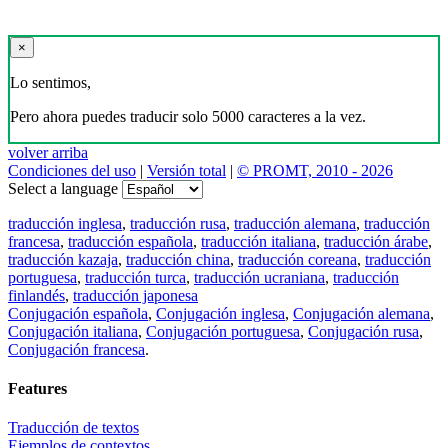
×
Lo sentimos,
Pero ahora puedes traducir solo 5000 caracteres a la vez.
volver arriba
Condiciones del uso
|
Versión total
|
© PROMT, 2010 - 2026
Select a language
traducción inglesa
,
traducción rusa
,
traducción alemana
,
traducción
francesa
,
traducción española
,
traducción italiana
,
traducción árabe
,
traducción kazaja
,
traducción china
,
traducción coreana
,
traducción
portuguesa
,
traducción turca
,
traducción ucraniana
,
traducción
finlandés
,
traducción japonesa
Conjugación española
,
Conjugación inglesa
,
Conjugación alemana
,
Conjugación italiana
,
Conjugación portuguesa
,
Conjugación rusa
,
Conjugación francesa
.
Features
Traducción de textos
Ejemplos de contextos