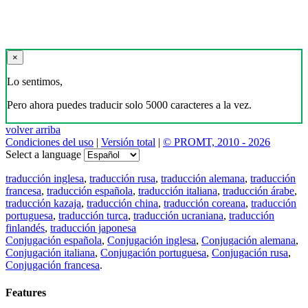
×
Lo sentimos,
Pero ahora puedes traducir solo 5000 caracteres a la vez.
volver arriba
Condiciones del uso
|
Versión total
|
© PROMT, 2010 - 2026
Select a language
traducción inglesa
,
traducción rusa
,
traducción alemana
,
traducción
francesa
,
traducción española
,
traducción italiana
,
traducción árabe
,
traducción kazaja
,
traducción china
,
traducción coreana
,
traducción
portuguesa
,
traducción turca
,
traducción ucraniana
,
traducción
finlandés
,
traducción japonesa
Conjugación española
,
Conjugación inglesa
,
Conjugación alemana
,
Conjugación italiana
,
Conjugación portuguesa
,
Conjugación rusa
,
Conjugación francesa
.
Features