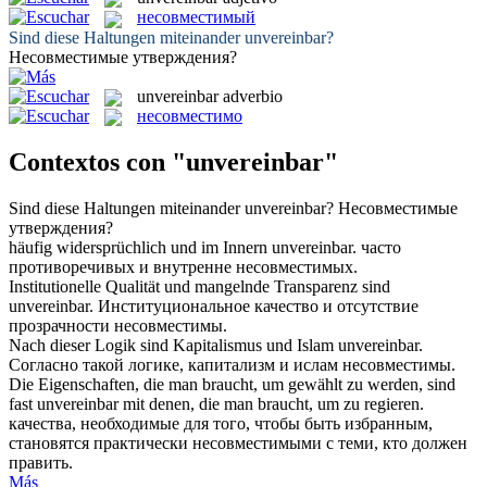
несовместимый
Sind diese Haltungen miteinander
unvereinbar
?
Несовместимые
утверждения?
unvereinbar
adverbio
несовместимо
Contextos con "unvereinbar"
Sind diese Haltungen miteinander
unvereinbar
?
Несовместимые
утверждения?
häufig widersprüchlich und im Innern
unvereinbar
.
часто
противоречивых и внутренне
несовместимых
.
Institutionelle Qualität und mangelnde Transparenz sind
unvereinbar
.
Институциональное качество и отсутствие
прозрачности
несовместимы
.
Nach dieser Logik sind Kapitalismus und Islam
unvereinbar
.
Согласно такой логике, капитализм и ислам
несовместимы
.
Die Eigenschaften, die man braucht, um gewählt zu werden, sind
fast
unvereinbar
mit denen, die man braucht, um zu regieren.
качества, необходимые для того, чтобы быть избранным,
становятся практически
несовместимыми
с теми, кто должен
править.
Más