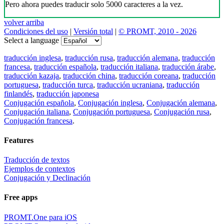
Pero ahora puedes traducir solo 5000 caracteres a la vez.
volver arriba
Condiciones del uso
|
Versión total
|
© PROMT, 2010 - 2026
Select a language
traducción inglesa
,
traducción rusa
,
traducción alemana
,
traducción
francesa
,
traducción española
,
traducción italiana
,
traducción árabe
,
traducción kazaja
,
traducción china
,
traducción coreana
,
traducción
portuguesa
,
traducción turca
,
traducción ucraniana
,
traducción
finlandés
,
traducción japonesa
Conjugación española
,
Conjugación inglesa
,
Conjugación alemana
,
Conjugación italiana
,
Conjugación portuguesa
,
Conjugación rusa
,
Conjugación francesa
.
Features
Traducción de textos
Ejemplos de contextos
Conjugación y Declinación
Free apps
PROMT.One para iOS