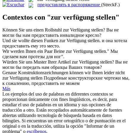
предоставлять в распоряжение
(StreckF.)
Contextos con "zur verfügung stellen"
Können Sie uns einen Rollstuhl
zur Verfügung stellen
?
Вы не
могли бы нам предоставить инвалидное кресло?
Und sie wollte diesen Funken
zur Verfügung stellen
.
и она хотела
предоставить ему это место.
Wir werden Ihnen ein Paar Beine
zur Verfügung stellen
."
Мы
сделаем вам протезы для ног".
Würden Sie uns Muster Ihrer Artikel
zur Verfügung stellen
?
Вы не
могли бы передать нам образцы Ваших товаров?
Genaue Konstruktionszeichnungen können wir Ihnen leider nicht
zur Verfügung stellen
Подробные конструкторские чертежи мы,
к сожалению, предоставить не можем
Más
Los ejemplos del uso de palabras en diferentes contextos se
proporcionan únicamente con fines lingüísticos, es decir, para
estudiar el uso de palabras en un idioma y sus opciones de
traducción a otro. Están recopilados automáticamente de fuentes
abiertas utilizando tecnología de búsqueda basada en datos
bilingües. Si encuentras un error ortográfico o de puntuación en el
original o en la traducción, utiliza la opción "Informar de un
problema" o
escríbenos
.