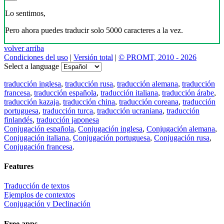
Lo sentimos,
Pero ahora puedes traducir solo 5000 caracteres a la vez.
volver arriba
Condiciones del uso
|
Versión total
|
© PROMT, 2010 - 2026
Select a language
traducción inglesa
,
traducción rusa
,
traducción alemana
,
traducción
francesa
,
traducción española
,
traducción italiana
,
traducción árabe
,
traducción kazaja
,
traducción china
,
traducción coreana
,
traducción
portuguesa
,
traducción turca
,
traducción ucraniana
,
traducción
finlandés
,
traducción japonesa
Conjugación española
,
Conjugación inglesa
,
Conjugación alemana
,
Conjugación italiana
,
Conjugación portuguesa
,
Conjugación rusa
,
Conjugación francesa
.
Features
Traducción de textos
Ejemplos de contextos
Conjugación y Declinación
Free apps