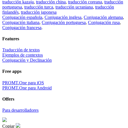
traducción kazaja
,
traducción china
,
traducción coreana
,
traducción
portuguesa
,
traducción turca
,
traducción ucraniana
,
traducción
finlandés
,
traducción japonesa
Conjugación española
,
Conjugación inglesa
,
Conjugación alemana
,
Conjugación italiana
,
Conjugación portuguesa
,
Conjugación rusa
,
Conjugación francesa
.
Features
Traducción de textos
Ejemplos de contextos
Conjugación y Declinación
Free apps
PROMT.One para iOS
PROMT.One para Android
Offers
Para desarrolladores
Copiar