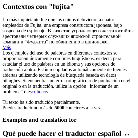
Contextos con "fujita"
Lo más inquietante fue que los chinos detuvieron a cuatro
empleados de
Fujita
, una empresa constructora japonesa, bajo
sospecha de espionaje.
В качестве угрожающего жеста китайцы
арестовали четверых служащих японской строительной
компании "Фуджита" по обвинению в шпионаже.
Más
Los ejemplos del uso de palabras en diferentes contextos se
proporcionan únicamente con fines lingüísticos, es decir, para
estudiar el uso de palabras en un idioma y sus opciones de
traducción a otro. Están recopilados automáticamente de fuentes
abiertas utilizando tecnología de búsqueda basada en datos
bilingües. Si encuentras un error ortográfico o de puntuación en el
original o en la traducción, utiliza la opción "Informar de un
problema" o
escríbenos
.
Tu texto ha sido traducido parcialmente.
Puedes traducir no más de
5000
caracteres a la vez.
Examples and translation for
Qué puede hacer el traductor español ↔