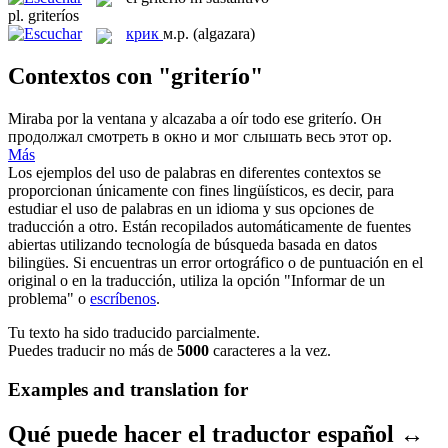
pl.
griteríos
крик
м.р.
(algazara)
Contextos con "griterío"
Miraba por la ventana y alcazaba a oír todo ese
griterío
.
Он
продолжал смотреть в окно и мог слышать весь этот ор.
Más
Los ejemplos del uso de palabras en diferentes contextos se
proporcionan únicamente con fines lingüísticos, es decir, para
estudiar el uso de palabras en un idioma y sus opciones de
traducción a otro. Están recopilados automáticamente de fuentes
abiertas utilizando tecnología de búsqueda basada en datos
bilingües. Si encuentras un error ortográfico o de puntuación en el
original o en la traducción, utiliza la opción "Informar de un
problema" o
escríbenos
.
Tu texto ha sido traducido parcialmente.
Puedes traducir no más de
5000
caracteres a la vez.
Examples and translation for
Qué puede hacer el traductor español ↔