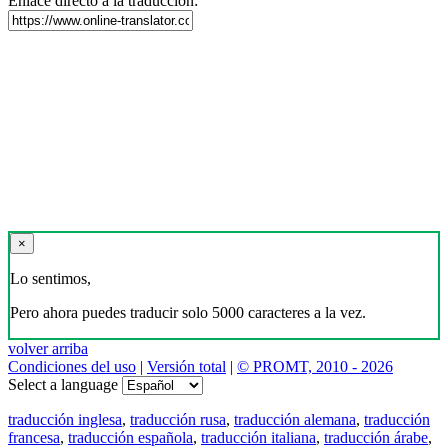
Enlace directo a la traducción:
×
Lo sentimos,
Pero ahora puedes traducir solo 5000 caracteres a la vez.
volver arriba
Condiciones del uso
|
Versión total
|
© PROMT, 2010 - 2026
Select a language
traducción inglesa
,
traducción rusa
,
traducción alemana
,
traducción
francesa
,
traducción española
,
traducción italiana
,
traducción árabe
,