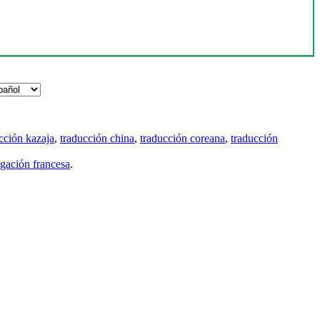
cción kazaja
,
traducción china
,
traducción coreana
,
traducción
gación francesa
.