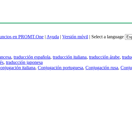
uncios en PROMT.One
|
Ayuda
|
Versión móvil
|
Select a language
ancesa
,
traducción española
,
traducción italiana
,
traducción árabe
,
tradu
és
,
traducción japonesa
onjugación italiana
,
Conjugación portuguesa
,
Conjugación rusa
,
Conju