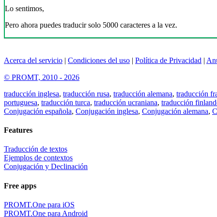
Lo sentimos,
Pero ahora puedes traducir solo 5000 caracteres a la vez.
Acerca del servicio
|
Condiciones del uso
|
Política de Privacidad
|
An
© PROMT, 2010 - 2026
traducción inglesa
,
traducción rusa
,
traducción alemana
,
traducción fr
portuguesa
,
traducción turca
,
traducción ucraniana
,
traducción finland
Conjugación española
,
Conjugación inglesa
,
Conjugación alemana
,
C
Features
Traducción de textos
Ejemplos de contextos
Conjugación y Declinación
Free apps
PROMT.One para iOS
PROMT.One para Android