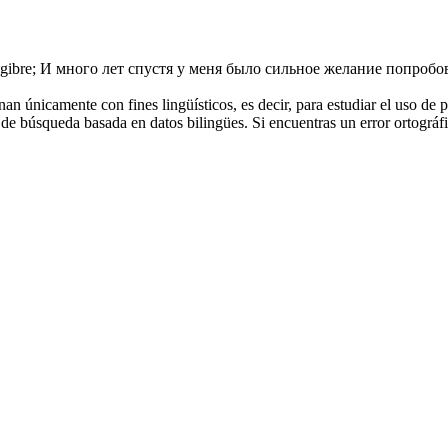
ngibre
;
И много лет спустя у меня было сильное желание попробо
an únicamente con fines lingüísticos, es decir, para estudiar el uso de 
de búsqueda basada en datos bilingües. Si encuentras un error ortográfic