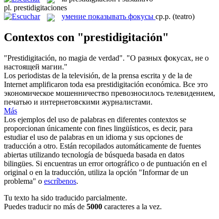
pl.
prestidigitaciones
умение показывать фокусы
ср.р.
(teatro)
Contextos con "prestidigitación"
"
Prestidigitación
, no magia de verdad".
"О разных фокусах, не о
настоящей магии."
Los periodistas de la televisión, de la prensa escrita y de la de
Internet amplificaron toda esa
prestidigitación
económica.
Все это
экономическое мошенничество превозносилось телевидением,
печатью и интернетовскими журналистами.
Más
Los ejemplos del uso de palabras en diferentes contextos se
proporcionan únicamente con fines lingüísticos, es decir, para
estudiar el uso de palabras en un idioma y sus opciones de
traducción a otro. Están recopilados automáticamente de fuentes
abiertas utilizando tecnología de búsqueda basada en datos
bilingües. Si encuentras un error ortográfico o de puntuación en el
original o en la traducción, utiliza la opción "Informar de un
problema" o
escríbenos
.
Tu texto ha sido traducido parcialmente.
Puedes traducir no más de
5000
caracteres a la vez.