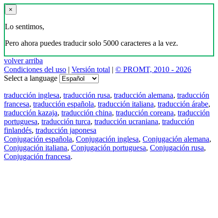
×
Lo sentimos,
Pero ahora puedes traducir solo 5000 caracteres a la vez.
volver arriba
Condiciones del uso
|
Versión total
|
© PROMT, 2010 - 2026
Select a language
traducción inglesa
,
traducción rusa
,
traducción alemana
,
traducción
francesa
,
traducción española
,
traducción italiana
,
traducción árabe
,
traducción kazaja
,
traducción china
,
traducción coreana
,
traducción
portuguesa
,
traducción turca
,
traducción ucraniana
,
traducción
finlandés
,
traducción japonesa
Conjugación española
,
Conjugación inglesa
,
Conjugación alemana
,
Conjugación italiana
,
Conjugación portuguesa
,
Conjugación rusa
,
Conjugación francesa
.
Features
Traducción de textos
Ejemplos de contextos
Conjugación y Declinación