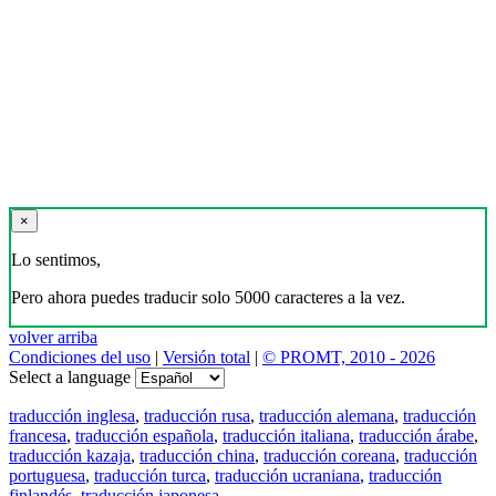
×
Lo sentimos,
Pero ahora puedes traducir solo 5000 caracteres a la vez.
volver arriba
Condiciones del uso
|
Versión total
|
© PROMT, 2010 - 2026
Select a language
traducción inglesa
,
traducción rusa
,
traducción alemana
,
traducción
francesa
,
traducción española
,
traducción italiana
,
traducción árabe
,
traducción kazaja
,
traducción china
,
traducción coreana
,
traducción
portuguesa
,
traducción turca
,
traducción ucraniana
,
traducción
finlandés
,
traducción japonesa