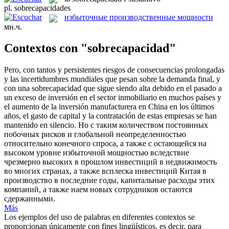
pl.
sobrecapacidades
избыточные производственные мощности
мн.ч.
Contextos con "sobrecapacidad"
Pero, con tantos y persistentes riesgos de consecuencias prolongadas
y las incertidumbres mundiales que pesan sobre la demanda final, y
con una
sobrecapacidad
que sigue siendo alta debido en el pasado a
un exceso de inversión en el sector inmobiliario en muchos países y
el aumento de la inversión manufacturera en China en los últimos
años, el gasto de capital y la contratación de estas empresas se han
mantenido en silencio.
Но с таким количеством постоянных
побочных рисков и глобальной неопределенностью
относительно конечного спроса, а также с остающейся на
высоком уровне избыточной мощностью вследствие
чрезмерно высоких в прошлом инвестиций в недвижимость
во многих странах, а также всплеска инвестиций Китая в
производство в последние годы, капитальные расходы этих
компаний, а также наем новых сотрудников остаются
сдержанными.
Más
Los ejemplos del uso de palabras en diferentes contextos se
proporcionan únicamente con fines lingüísticos, es decir, para