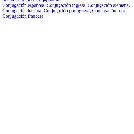
Conjugación española
,
Conjugación inglesa
,
Conjugación alemana
,
Conjugación italiana
,
Conjugación portuguesa
,
Conjugación rusa
,
Conjugación francesa
.
Features
Traducción de textos
Ejemplos de contextos
Conjugación y Declinación
Free apps
PROMT.One para iOS
PROMT.One para Android
Offers
Para desarrolladores
Copiar
Copiar la traducción
Informar de un problema