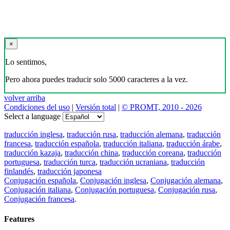
×
Lo sentimos,
Pero ahora puedes traducir solo 5000 caracteres a la vez.
volver arriba
Condiciones del uso
|
Versión total
|
© PROMT, 2010 - 2026
Select a language
traducción inglesa
,
traducción rusa
,
traducción alemana
,
traducción
francesa
,
traducción española
,
traducción italiana
,
traducción árabe
,
traducción kazaja
,
traducción china
,
traducción coreana
,
traducción
portuguesa
,
traducción turca
,
traducción ucraniana
,
traducción
finlandés
,
traducción japonesa
Conjugación española
,
Conjugación inglesa
,
Conjugación alemana
,
Conjugación italiana
,
Conjugación portuguesa
,
Conjugación rusa
,
Conjugación francesa
.
Features