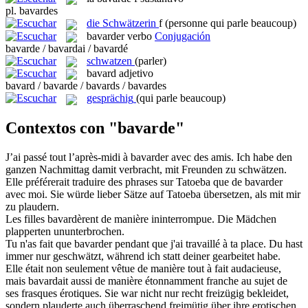
pl.
bavardes
die
Schwätzerin
f
(personne qui parle beaucoup)
bavarder
verbo
Conjugación
bavarde / bavardai / bavardé
schwatzen
(parler)
bavard
adjetivo
bavard / bavarde / bavards / bavardes
gesprächig
(qui parle beaucoup)
Contextos con "bavarde"
J’ai passé tout l’après-midi à
bavarder
avec des amis.
Ich habe den
ganzen Nachmittag damit verbracht, mit Freunden zu
schwätzen
.
Elle préférerait traduire des phrases sur Tatoeba que de
bavarder
avec moi.
Sie würde lieber Sätze auf Tatoeba übersetzen, als mit mir
zu
plaudern
.
Les filles
bavardèrent
de manière ininterrompue.
Die Mädchen
plapperten
ununterbrochen.
Tu n'as fait que
bavarder
pendant que j'ai travaillé à ta place.
Du hast
immer nur
geschwätzt
, während ich statt deiner gearbeitet habe.
Elle était non seulement vêtue de manière tout à fait audacieuse,
mais
bavardait
aussi de manière étonnamment franche au sujet de
ses frasques érotiques.
Sie war nicht nur recht freizügig bekleidet,
sondern
plauderte
auch überraschend freimütig über ihre erotischen