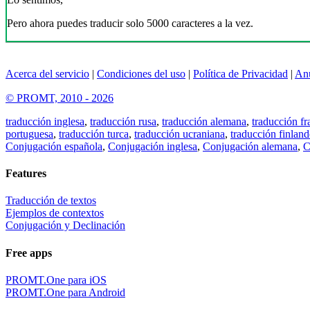
Pero ahora puedes traducir solo 5000 caracteres a la vez.
Acerca del servicio
|
Condiciones del uso
|
Política de Privacidad
|
An
© PROMT, 2010 - 2026
traducción inglesa
,
traducción rusa
,
traducción alemana
,
traducción fr
portuguesa
,
traducción turca
,
traducción ucraniana
,
traducción finland
Conjugación española
,
Conjugación inglesa
,
Conjugación alemana
,
C
Features
Traducción de textos
Ejemplos de contextos
Conjugación y Declinación
Free apps
PROMT.One para iOS
PROMT.One para Android