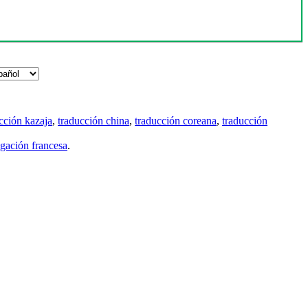
cción kazaja
,
traducción china
,
traducción coreana
,
traducción
gación francesa
.