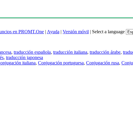
uncios en PROMT.One
|
Ayuda
|
Versión móvil
|
Select a language
ancesa
,
traducción española
,
traducción italiana
,
traducción árabe
,
tradu
és
,
traducción japonesa
onjugación italiana
,
Conjugación portuguesa
,
Conjugación rusa
,
Conju